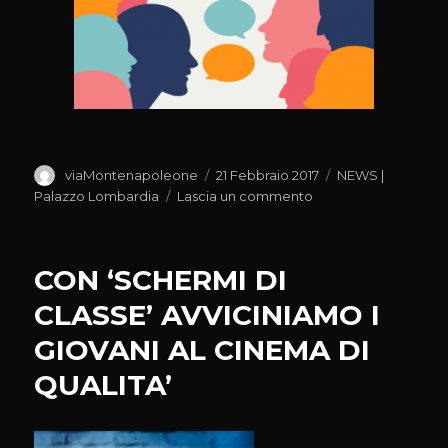
Autore
Pubblicato
Categorie
viaMontenapoleone
21 Febbraio 2017
NEWS |
il
su
Palazzo Lombardia
Lascia un commento
LINGUA
LOMBARDA,
CAPPELLINI:
CON ‘SCHERMI DI
OGGI
PARTE
CLASSE’ AVVICINIAMO I
CONTRORIVOLUZIO
GIOVANI AL CINEMA DI
CULTURALE
QUALITA’