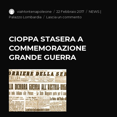
Autore
Pubblicato
Categorie
viaMontenapoleone
22 Febbraio 2017
NEWS |
il
su
Palazzo Lombardia
Lascia un commento
PAROLINI
A
CONVEGNO
CIOPPA STASERA A
ASSOCIAZIONE
NAZIONALE
COMMEMORAZIONE
TESSILI
GRANDE GUERRA