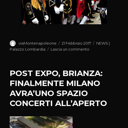
Autore
Pubblicato
Categorie
viaMontenapoleone
21 Febbraio 2017
NEWS |
il
su
Palazzo Lombardia
Lascia un commento
CARNEVALE
BAGOLINO/BS,
STORICA
POST EXPO, BRIANZA:
ESPRESSIONE
DI
FINALMENTE MILANO
IDENTITA’
AVRA’UNO SPAZIO
TERRITORIALE
CONCERTI ALL’APERTO