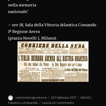
nella memoria
nazionale’.
– ore 18, Sala della Vittoria Atlantica Comando
1ª Regione Aerea
(piazza Novelli 1, Milano).
Autore
Pubblicato
Categorie
viaMontenapoleone
22 Febbraio 2017
NEWS |
il
su
Palazzo Lombardia
Lascia un commento