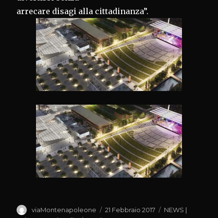
arrecare disagi alla cittadinanza”.
Autore
Pubblicato
Categorie
viaMontenapoleone
21 Febbraio 2017
NEWS |