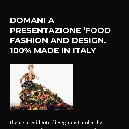
CIOPPA
STASERA
A
DOMANI A
COMMEMORAZION
GRANDE
PRESENTAZIONE ‘FOOD
GUERRA
FASHION AND DESIGN,
100% MADE IN ITALY
Il vice presidente di Regione Lombardia