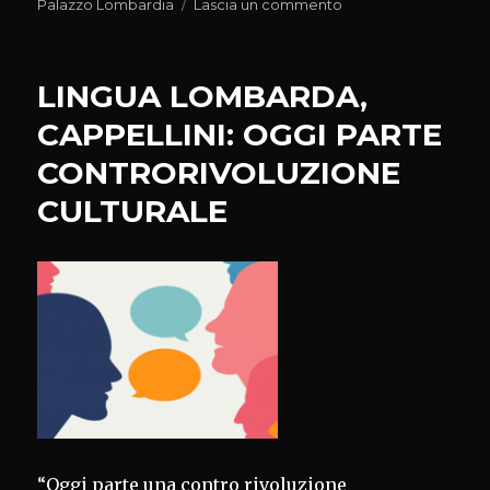
il
su
Palazzo Lombardia
Lascia un commento
POST
EXPO,
BRIANZA:
LINGUA LOMBARDA,
FINALMENTE
MILANO
CAPPELLINI: OGGI PARTE
AVRA’UNO
CONTRORIVOLUZIONE
SPAZIO
CONCERTI
CULTURALE
ALL’APERTO
“Oggi parte una contro rivoluzione