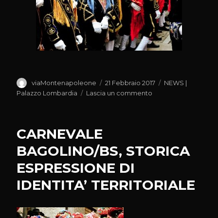
Autore
Pubblicato
Categorie
viaMontenapoleone
21 Febbraio 2017
NEWS |
il
su
Palazzo Lombardia
Lascia un commento
DOMANI
A
PRESENTAZIONE
CARNEVALE
‘FOOD
FASHION
BAGOLINO/BS, STORICA
AND
ESPRESSIONE DI
DESIGN,
100%
IDENTITA’ TERRITORIALE
MADE
IN
ITALY