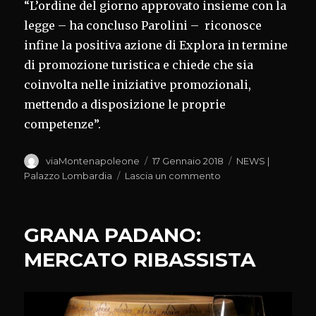
“L’ordine del giorno approvato insieme con la
legge – ha concluso Parolini – riconosce
infine la positiva azione di Explora in termine
di promozione turistica e chiede che sia
coinvolta nelle iniziative promozionali,
mettendo a disposizione le proprie
competenze”.
Autore
Pubblicato
Categorie
viaMontenapoleone
17 Gennaio 2018
NEWS |
il
su
Palazzo Lombardia
Lascia un commento
TERMALISMO:
FORTE
INTEGRAZIONE
GRANA PADANO:
CON
RICHIESTA
MERCATO RIBASSISTA
TURISTICA