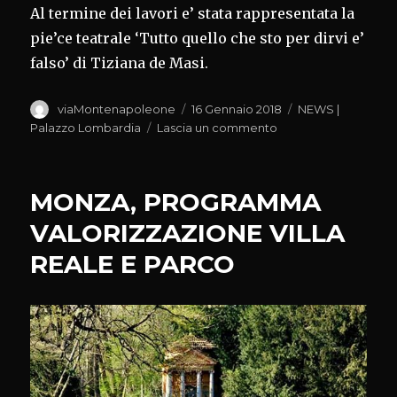
Al termine dei lavori e’ stata rappresentata la
pie’ce teatrale ‘Tutto quello che sto per dirvi e’
falso’ di Tiziana de Masi.
Autore
Pubblicato
Categorie
viaMontenapoleone
16 Gennaio 2018
NEWS |
il
su
Palazzo Lombardia
Lascia un commento
IL
FALSO
‘MADE
MONZA, PROGRAMMA
IN
ITALY’
VALORIZZAZIONE VILLA
PRODUCE
REALE E PARCO
DISOCCUPAZIONE