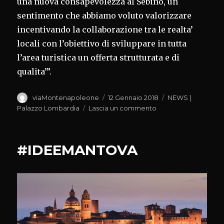
una nuova consapevolezza al Sebino, un
sentimento che abbiamo voluto valorizzare
incentivando la collaborazione tra le realta’
locali con l’obiettivo di sviluppare in tutta
l’area turistica un offerta strutturata e di
qualita’”.
Autore
Pubblicato
Categorie
viaMontenapoleone
12 Gennaio 2018
NEWS |
il
su
Palazzo Lombardia
Lascia un commento
LAGO
D’ISEO:
AL
#IDEEMANTOVA
LAVORO
PER
IL
DOPO
‘THE
FLOATING
PIERS’