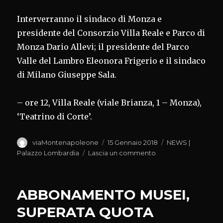
Interverranno il sindaco di Monza e
presidente del Consorzio Villa Reale e Parco di
Monza Dario Allevi; il presidente del Parco
Valle del Lambro Eleonora Frigerio e il sindaco
di Milano Giuseppe Sala.
– ore 12, Villa Reale (viale Brianza, 1 – Monza),
‘Teatrino di Corte’.
Autore
Pubblicato
Categorie
viaMontenapoleone
15 Gennaio 2018
NEWS |
il
su
Palazzo Lombardia
Lascia un commento
MONZA,
PROGRAMMA
VALORIZZAZIONE
ABBONAMENTO MUSEI,
VILLA
REALE
SUPERATA QUOTA
E