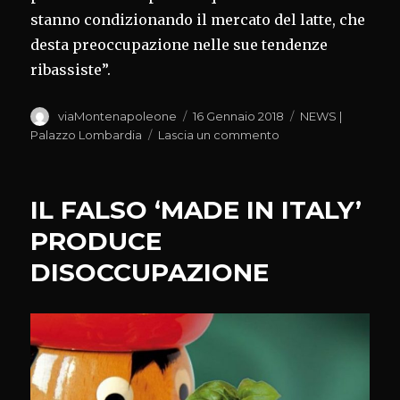
stanno condizionando il mercato del latte, che
desta preoccupazione nelle sue tendenze
ribassiste”.
Autore
Pubblicato
Categorie
viaMontenapoleone
16 Gennaio 2018
NEWS |
il
su
Palazzo Lombardia
Lascia un commento
GRANA
PADANO:
MERCATO
IL FALSO ‘MADE IN ITALY’
RIBASSISTA
PRODUCE
DISOCCUPAZIONE