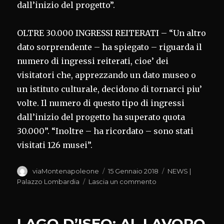
dall’inizio del progetto”.
OLTRE 30.000 INGRESSI REITERATI – “Un altro
dato sorprendente – ha spiegato – riguarda il
numero di ingressi reiterati, cioe’ dei
visitatori che, apprezzando un dato museo o
un istituto culturale, decidono di tornarci piu’
volte. Il numero di questo tipo di ingressi
dall’inizio del progetto ha superato quota
30.000”. “Inoltre – ha ricordato – sono stati
visitati 126 musei”.
Autore
Pubblicato
Categorie
viaMontenapoleone
15 Gennaio 2018
NEWS |
il
su
Palazzo Lombardia
Lascia un commento
ABBONAMENTO
MUSEI,
SUPERATA
LAGO D’ISEO: AL LAVORO
QUOTA