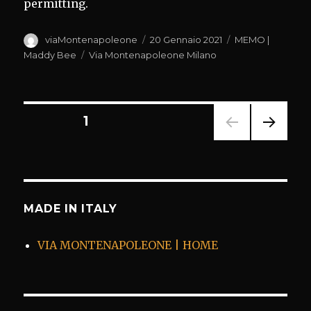
permitting.
Autore
Pubblicato
Categorie
viaMontenapoleone
20 Gennaio 2021
MEMO |
il
Tag
Maddy Bee
Via Montenapoleone Milano
Paginazione
PAGINA
1
PAGI
degli
NA
SUCC
articoli
ESSI
VA
MADE IN ITALY
VIA MONTENAPOLEONE | HOME