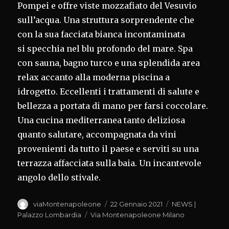
Pompei e offre viste mozzafiato del Vesuvio
sull’acqua. Una struttura sorprendente che
con la sua facciata bianca incontaminata
si specchia nel blu profondo del mare. Spa
con sauna, bagno turco e una splendida area
relax accanto alla moderna piscina a
idrogetto. Eccellenti i trattamenti di salute e
bellezza a portata di mano per farsi coccolare.
Una cucina mediterranea tanto deliziosa
quanto salutare, accompagnata da vini
provenienti da tutto il paese e serviti su una
terrazza affacciata sulla baia. Un incantevole
angolo dello stivale.
Autore
Pubblicato
Categorie
viaMontenapoleone
22 Gennaio 2021
NEWS |
il
Tag
Palazzo Lombardia
Via Montenapoleone Milano