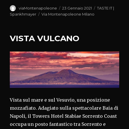
Autore
Pubblicato
Categorie
viaMontenapoleone
23 Gennaio 2021
TASTE IT |
il
Tag
Spankhmayer
Via Montenapoleone Milano
VISTA VULCANO
Vista sul mare e sul Vesuvio, una posizione
mozzafiato. Adagiato sulla spettacolare Baia di
Napoli, il Towers Hotel Stabiae Sorrento Coast
occupa un posto fantastico tra Sorrento e