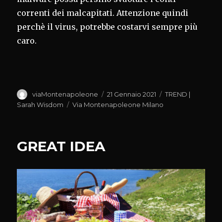
correnti dei malcapitati. Attenzione quindi
perchè il virus, potrebbe costarvi sempre più
caro.
Autore
Pubblicato
Categorie
viaMontenapoleone
21 Gennaio 2021
TREND |
il
Tag
Sarah Wisdom
Via Montenapoleone Milano
GREAT IDEA