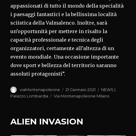
appassionati di tutto il mondo della specialità
i paesaggi fantastici e la bellissima località
sciistica della Valmalenco. Inoltre, sarà
un’opportunità per mettere in risalto la
capacità professionale e tecnica degli
organizzatori, certamente all’altezza di un
evento mondiale. Una occasione importante
dove sport e bellezza del territorio saranno
assoluti protagonisti”.
Autore
Pubblicato
Categorie
viaMontenapoleone
21 Gennaio 2021
NEWS |
il
Tag
Palazzo Lombardia
Via Montenapoleone Milano
ALIEN INVASION