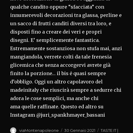
qualche candito oppure “sfacciata” con
innumerevoli decorazioni tra glassa, perline e
un sacco di frutti canditi diversi tra loro, e
disposti fino a creare dei veri e propri
disegni. E’ semplicemente fantastica.
Estremamente sostanziosa non stufa mai, anzi
mangiandola, verrete colti da tale frenesia
glicemica che senza accorgervi avrete già
finito la porzione… il bis ė quasi sempre
d’obbligo. Oggi un altro capolavoro del
madeinitaly che riuscirà sempre a sedurre chi
adora le cose semplici, ma anche chi
ama quelle raffinate. Questo ed altro su
Instagram @juri_spankhmayer_bassani
Autore
Pubblicato
Categorie
viaMontenapoleone
30 Gennaio 2021
TASTE IT |