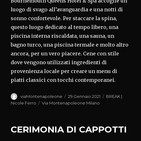
Bournemouth Queens Hotel & Spa accoglie un
luogo di svago all’avanguardia e una notti di
sonno confortevole. Per staccare la spina,
questo luogo dedicato al tempo libero, una
piscina interna riscaldata, una sauna, un
bagno turco, una piscina termale e molto altro
ancora, per un vero piacere. Cene con stile
dove vengono utilizzati ingredienti di
provenienza locale per creare un menu di
piatti classici con tocchi contemporanei.
Autore
Pubblicato
Categorie
viaMontenapoleone
29 Gennaio 2021
BREAK |
il
Tag
Nicole Ferro
Via Montenapoleone Milano
CERIMONIA DI CAPPOTTI