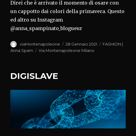
Direi che è arrivato il momento di osare con
un cappotto dai colori della primavera. Questo
ed altro su Instagram
@anna_spampinato_blogueur
Autore
Pubblicato
Categorie
viaMontenapoleone
28 Gennaio 2021
FASHION |
il
Tag
Anna Spam
Via Montenapoleone Milano
DIGISLAVE