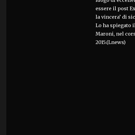
luogo di eccelle
DOVE
essere il post E
SI
COSTRUISCE
la vincera’ di si
FUTURO
Lo ha spiegato 
Maroni, nel cor
2015.(Lnews)