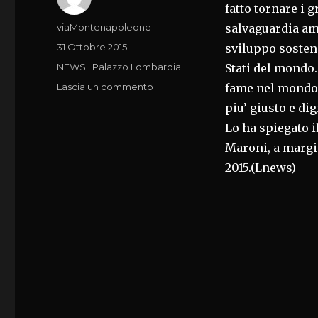
fatto tornare i g
Autore
viaMontenapoleone
salvaguardia amb
Pubblicato
31 Ottobre 2015
sviluppo sosteni
il
Categorie
NEWS | Palazzo Lombardia
Stati del mondo
su
Lascia un commento
fame nel mondo 
IMPEGNO
piu’ giusto e d
ASSUNTO
Lo ha spiegato 
CON
CARTA
Maroni, a margi
DI
2015.(Lnews)
MILANO
DEVE
PROSEGUIRE