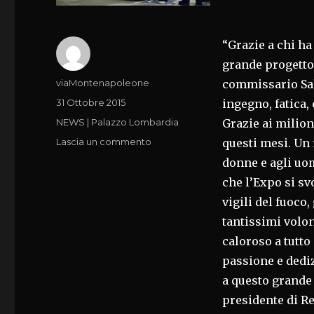
“Grazie a chi ha
grande progetto 
Autore
viaMontenapoleone
commissario Sala
Pubblicato
31 Ottobre 2015
ingegno, fatica,
il
Categorie
NEWS | Palazzo Lombardia
Grazie ai milion
su
Lascia un commento
questi mesi. Un 
GRAZIE
donne e agli uo
A
che l’Expo si sv
TUTTI
QUELLI
vigili del fuoco,
CHE
tantissimi volon
HANNO
caloroso a tutt
LAVORATO
PER
passione e dediz
QUESTO
a questo grande 
SUCCESSO
presidente di R