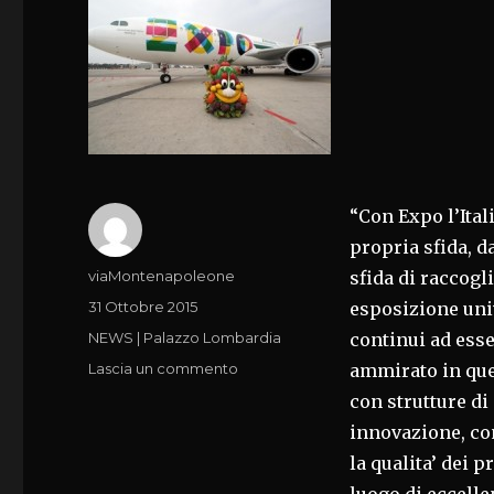
“Con Expo l’Itali
propria sfida, da
Autore
viaMontenapoleone
sfida di raccogl
Pubblicato
31 Ottobre 2015
esposizione uni
il
Categorie
NEWS | Palazzo Lombardia
continui ad ess
su
Lascia un commento
ammirato in que
EXPO
con strutture di
QUEST’AREA
innovazione, con
DEVE
RESTARE
la qualita’ dei 
LUOGO