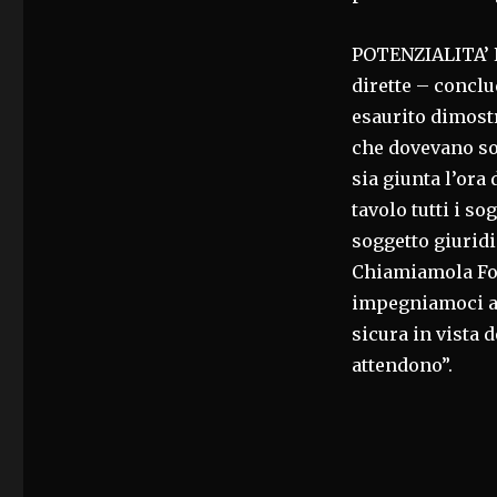
POTENZIALITA’ 
dirette – conclu
esaurito dimostr
che dovevano sol
sia giunta l’ora
tavolo tutti i so
soggetto giuridi
Chiamiamola Fon
impegniamoci a 
sicura in vista 
attendono”.