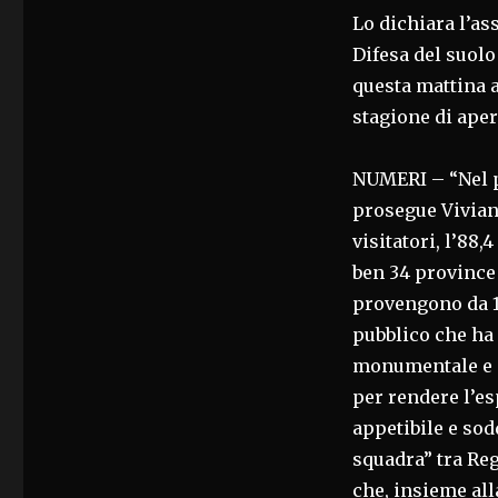
+42%
Lo dichiara l’as
DI
Difesa del suolo
VISITATORI
questa mattina a
stagione di aper
NUMERI – “Nel p
prosegue Vivian
visitatori, l’88,
ben 34 province d
provengono da 14
pubblico che ha 
monumentale e a
per rendere l’es
appetibile e sod
squadra” tra Reg
che, insieme al