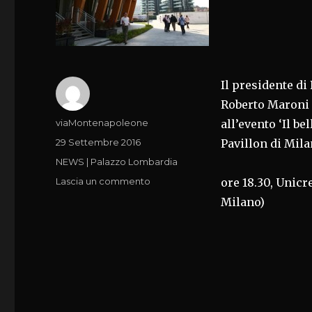
Il presidente d
Roberto Maroni p
Autore
viaMontenapoleone
all’evento ‘Il be
Pubblicato
29 Settembre 2016
Pavillon di Mila
il
Categorie
NEWS | Palazzo Lombardia
su
Lascia un commento
ore 18.30, Unicr
‘IL
Milano)
BELLO
DELL’ITALIA’
A
MILANO