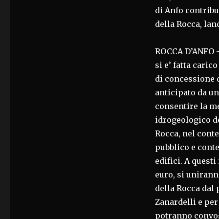
di Anfo contrib
della Rocca, lanc
ROCCA D’ANFO –
si e’ fatta caric
di concessione d
anticipato da u
consentire la me
idrogeologico de
Rocca, nel conte
pubblico e cont
edifici. A questi
euro, si unirann
della Rocca dal 
Zanardelli e per
potranno convogl