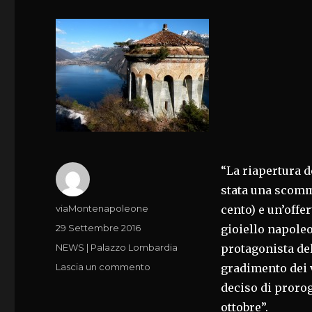
“La riapertura d
stata una scomme
Autore
viaMontenapoleone
cento) e un’offer
Pubblicato
29 Settembre 2016
gioiello napoleo
il
Categorie
NEWS | Palazzo Lombardia
protagonista del 
su
Lascia un commento
gradimento dei v
ROCCA
deciso di prorog
D’ANFO/BS,BECCALOSSI:STAGION
ottobre”.
APERTURA,