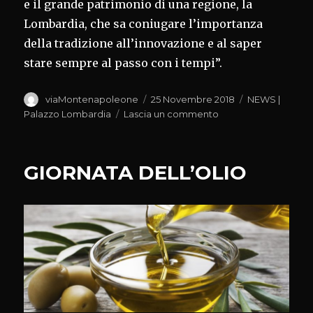
e il grande patrimonio di una regione, la
Lombardia, che sa coniugare l’importanza
della tradizione all’innovazione e al saper
stare sempre al passo con i tempi”.
Autore
Pubblicato
Categorie
viaMontenapoleone
25 Novembre 2018
NEWS |
il
su
Palazzo Lombardia
Lascia un commento
FESTA
TORRONE
CREMONA
GIORNATA DELL’OLIO