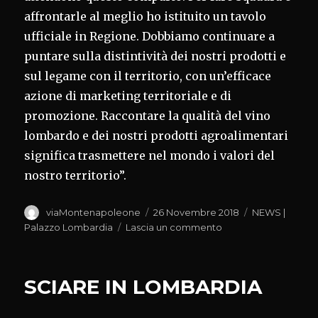
affrontarle al meglio ho istituito un tavolo
ufficiale in Regione. Dobbiamo continuare a
puntare sulla distintività dei nostri prodotti e
sul legame con il territorio, con un’efficace
azione di marketing territoriale e di
promozione. Raccontare la qualità del vino
lombardo e dei nostri prodotti agroalimentari
significa trasmettere nel mondo i valori del
nostro territorio”.
Autore
Pubblicato
Categorie
viaMontenapoleone
26 Novembre 2018
NEWS |
il
su
Palazzo Lombardia
Lascia un commento
VINO,
ANNO
DELL’EXPORT
SCIARE IN LOMBARDIA
RECORD