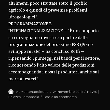
altrimenti poco sfruttate sotto il profilo
agricolo e quindi di prevenire problemi
idrogeologici”.
PROGRAMMAZIONE E
INTERNAZIONALIZZAZIONE – “È un comparto
su cui vogliamo investire a partire dalla
programmazione del prossimo PSR (Piano
sviluppo rurale) – ha concluso Rolfi –
ripensando i punteggi nei bandi per il settore,
riconoscendo l’alto valore delle produzioni
accompagnando i nostri produttori anche sui
mercati esteri”.
Autore
Pubblicato
Categorie
viaMontenapoleone
24 Novembre 2018
NEWS |
il
su
Palazzo Lombardia
Lascia un commento
GIORNATA
DELL’OLIO