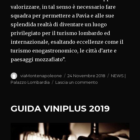
valorizzare, in tal senso è necessario fare
squadra per permettere a Pavia e alle sue
splendida realtà di diventare un luogo
privilegiato per il turismo lombardo ed
internazionale, esaltando eccellenze come il
turismo enogastronomico, le città d’arte e
paesaggi mozzafiato”.
Autore
Pubblicato
Categorie
viaMontenapoleone
24 Novembre 2018
NEWS |
il
su
Palazzo Lombardia
Lascia un commento
PAVIA
E
TURISMO
GUIDA VINIPLUS 2019