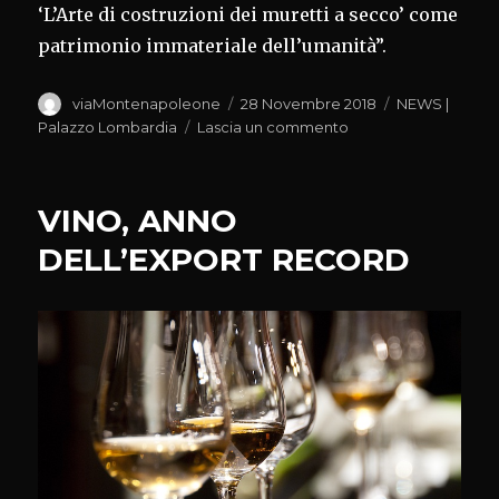
‘L’Arte di costruzioni dei muretti a secco’ come
patrimonio immateriale dell’umanità”.
Autore
Pubblicato
Categorie
viaMontenapoleone
28 Novembre 2018
NEWS |
il
su
Palazzo Lombardia
Lascia un commento
‘ARTE
DEI
MURETTI
VINO, ANNO
A
SECCO’
DELL’EXPORT RECORD