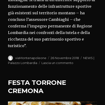
funzionamento delle infrastrutture sportive
già esistenti sul territorio montano – ha
concluso l’assessore Cambiaghi – che
conferma l’impegno permanente di Regione
Lombardia nei confronti della tutela e della
ricchezza del suo patrimonio sportivo e
turistico”.
Autore
Pubblicato
Categorie
viaMontenapoleone
26 Novembre 2018
NEWS |
il
su
Palazzo Lombardia
Lascia un commento
SCIARE
IN
LOMBARDIA
FESTA TORRONE
CREMONA