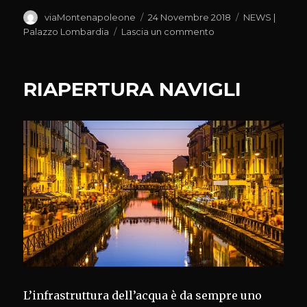
Autore
Pubblicato
Categorie
viaMontenapoleone
24 Novembre 2018
NEWS |
il
su
Palazzo Lombardia
Lascia un commento
GUIDA
VINIPLUS
2019
RIAPERTURA NAVIGLI
L’infrastruttura dell’acqua è da sempre uno