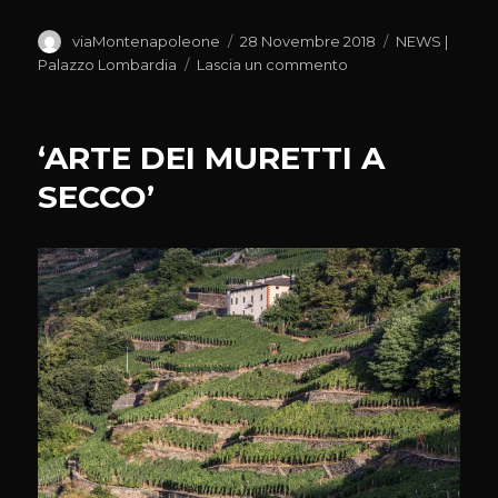
Autore
Pubblicato
Categorie
viaMontenapoleone
28 Novembre 2018
NEWS |
il
su
Palazzo Lombardia
Lascia un commento
“NAVI”
NEL
PARCO
‘ARTE DEI MURETTI A
SECCO’