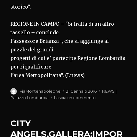
storico”.
REGIONE IN CAMPO – “Si tratta di un altro
tassello – conclude
l’assessore Brianza -, che si aggiunge al
puzzle dei grandi
progetti di cui e’ partecipe Regione Lombardia
per riqualificare
l’area Metropolitana”. (Lnews)
Autore
Pubblicato
Categorie
viaMontenapoleone
21 Gennaio 2016
NEWS |
il
su
Palazzo Lombardia
Lascia un commento
AREA
FALCK,BRIANZA:BE
OK
CITY
DA
ROMA
ANGELS,GALLERA:IMPOR
PER