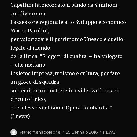
Capellini ha ricordato il bando da 4 milioni,
condiviso con
l’assessore regionale allo Sviluppo economico
Mauro Parolini,
per valorizzare il patrimonio Unesco e quello
legato al mondo
della lirica. “Progetti di qualita’ – ha spiegato
-, che mettano
insieme impresa, turismo e cultura, per fare
un gioco di squadra
sul territorio e mettere in evidenza il nostro
circuito lirico,
che adesso si chiama ‘Opera Lombardia’”.
(Lnews)
Autore
Pubblicato
Categorie
viaMontenapoleone
25 Gennaio 2016
NEWS |