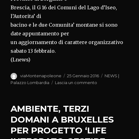
Brescia, il G 16 dei Comuni del Lago d’Iseo,
l’Autorita’ di
bacino e le due Comunita’ montane si sono
date appuntamento per
un aggiornamento di carattere organizzativo
sabato 13 febbraio.
(Lnews)
Autore
Pubblicato
Categorie
viaMontenapoleone
25 Gennaio 2016
NEWS |
il
su
Palazzo Lombardia
Lascia un commento
PONTE
GALLEGGIANTE
DI
AMBIENTE, TERZI
CHRISTO,SORTE:AL
LAVORO
DOMANI A BRUXELLES
PERCHE’
PER PROGETTO ‘LIFE
SIA
EVENTO