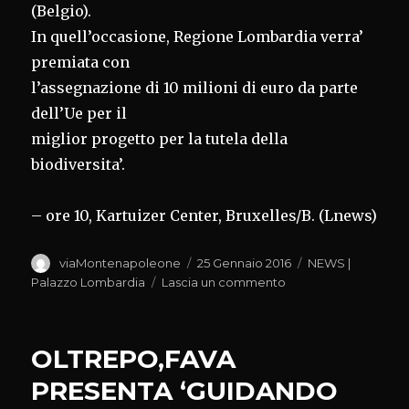
(Belgio).
In quell’occasione, Regione Lombardia verra’
premiata con
l’assegnazione di 10 milioni di euro da parte
dell’Ue per il
miglior progetto per la tutela della
biodiversita’.
– ore 10, Kartuizer Center, Bruxelles/B. (Lnews)
Autore
Pubblicato
Categorie
viaMontenapoleone
25 Gennaio 2016
NEWS |
il
su
Palazzo Lombardia
Lascia un commento
AMBIENTE,
TERZI
DOMANI
OLTREPO,FAVA
A
BRUXELLES
PRESENTA ‘GUIDANDO
PER