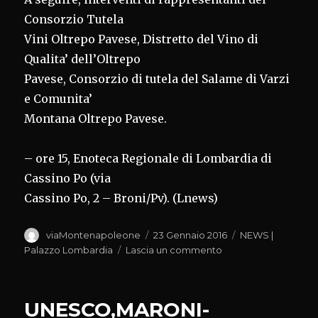
Consorzio Tutela
Vini Oltrepo Pavese, Distretto del Vino di
Qualita’ dell’Oltrepo
Pavese, Consorzio di tutela del Salame di Varzi
e Comunita’
Montana Oltrepo Pavese.
– ore 15, Enoteca Regionale di Lombardia di
Cassino Po (via
Cassino Po, 2 – Broni/Pv). (Lnews)
Autore
Pubblicato
Categorie
viaMontenapoleone
23 Gennaio 2016
NEWS |
il
su
Palazzo Lombardia
Lascia un commento
OLTREPO,FAVA
PRESENTA
‘GUIDANDO
UNESCO,MARONI-
CON