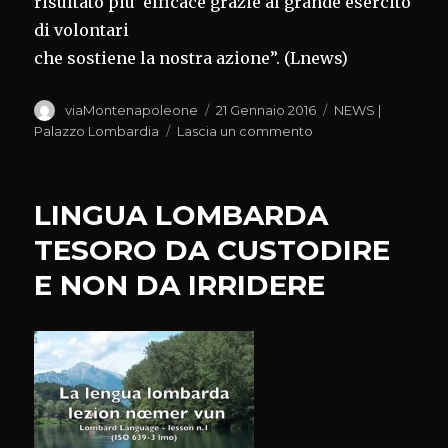
risultato piu’ efficace grazie al grande esercito
di volontari
che sostiene la nostra azione”. (Lnews)
Autore
Pubblicato
Categorie
viaMontenapoleone
21 Gennaio 2016
NEWS |
il
su
Palazzo Lombardia
Lascia un commento
CITY
ANGELS,GALLERA:I
PREMIARE
LINGUA LOMBARDA
ESERCITO
DEL
TESORO DA CUSTODIRE
BENE
E NON DA IRRIDERE