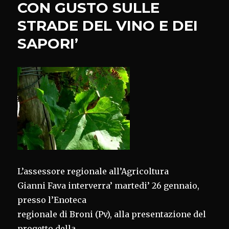
CON GUSTO SULLE
PROGETTO
‘LIFE
STRADE DEL VINO E DEI
INTEGRATO
GESTIRE
SAPORI’
2020’
L’assessore regionale all’Agricoltura
Gianni Fava interverra’ martedi’ 26 gennaio,
presso l’Enoteca
regionale di Broni (Pv), alla presentazione del
progetto della