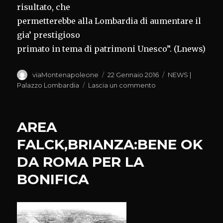
risultato, che
permetterebbe alla Lombardia di aumentare il
gia’ prestigioso
primato in tema di patrimoni Unesco”. (Lnews)
Autore
Pubblicato
Categorie
viaMontenapoleone
22 Gennaio 2016
NEWS |
il
su
Palazzo Lombardia
Lascia un commento
UNESCO,MARONI-
CAPPELLINI:
MURA
AREA
DI
BERGAMO
FALCK,BRIANZA:BENE OK
SARA’
DA ROMA PER LA
UFFICIALMENTE
LA
BONIFICA
CANDIDATURA
ITALIANA