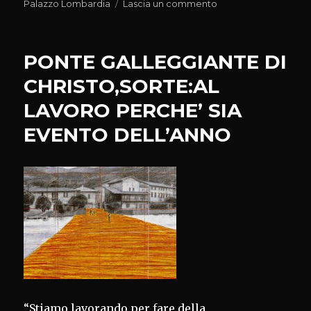
il
su
Palazzo Lombardia
Lascia un commento
CARD
MUSEI:GIA’
VENDUTE
PONTE GALLEGGIANTE DI
10.000
TESSERE
CHRISTO,SORTE:AL
LAVORO PERCHE’ SIA
EVENTO DELL’ANNO
“Stiamo lavorando per fare della