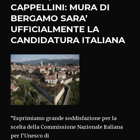
GUSTO
CAPPELLINI: MURA DI
SULLE
BERGAMO SARA’
STRADE
DEL
UFFICIALMENTE LA
VINO
E
CANDIDATURA ITALIANA
DEI
SAPORI’
“Esprimiamo grande soddisfazione per la
scelta della Commissione Nazionale Italiana
per l’Unesco di