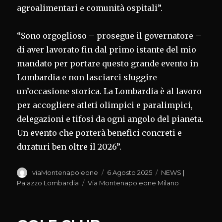
agroalimentari e comunità ospitali”.
“Sono orgoglioso – prosegue il governatore –
di aver lavorato fin dal primo istante del mio
mandato per portare questo grande evento in
Lombardia e non lasciarci sfuggire
un’occasione storica. La Lombardia è al lavoro
per accogliere atleti olimpici e paralimpici,
delegazioni e tifosi da ogni angolo del pianeta.
Un evento che porterà benefici concreti e
duraturi ben oltre il 2026”.
Autore
Pubblicato
Categorie
viaMontenapoleone
6 Agosto 2025
NEWS |
il
Tag
Palazzo Lombardia
Via Montenapoleone Milano