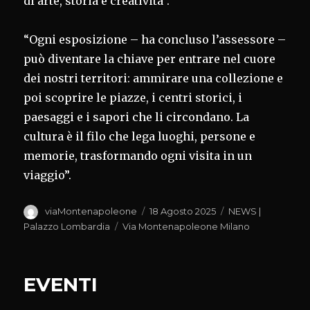
di arte, storia e creatività”.
“Ogni esposizione – ha concluso l’assessore –
può diventare la chiave per entrare nel cuore
dei nostri territori: ammirare una collezione e
poi scoprire le piazze, i centri storici, i
paesaggi e i sapori che li circondano. La
cultura è il filo che lega luoghi, persone e
memorie, trasformando ogni visita in un
viaggio”.
Autore
Pubblicato
Categorie
viaMontenapoleone
18 Agosto 2025
NEWS |
il
Tag
Palazzo Lombardia
Via Montenapoleone Milano
EVENTI