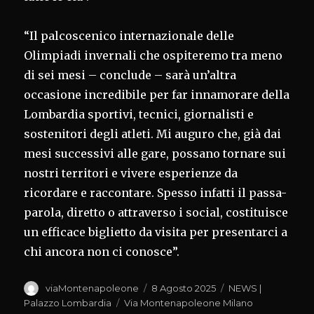
“Il palcoscenico internazionale delle
Olimpiadi invernali che ospiteremo tra meno
di sei mesi – conclude – sarà un’altra
occasione incredibile per far innamorare della
Lombardia sportivi, tecnici, giornalisti e
sostenitori degli atleti. Mi auguro che, già dai
mesi successivi alle gare, possano tornare sui
nostri territori e vivere esperienze da
ricordare e raccontare. Spesso infatti il passa-
parola, diretto o attraverso i social, costituisce
un efficace biglietto da visita per presentarci a
chi ancora non ci conosce”.
Autore
Pubblicato
Categorie
viaMontenapoleone
8 Agosto 2025
NEWS |
il
Tag
Palazzo Lombardia
Via Montenapoleone Milano