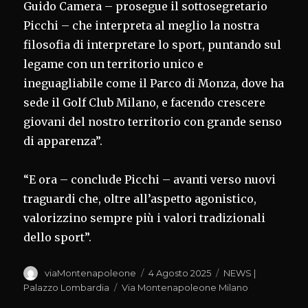
Guido Camera – prosegue il sottosegretario
Picchi – che interpreta al meglio la nostra
filosofia di interpretare lo sport, puntando sul
legame con un territorio unico e
ineguagliabile come il Parco di Monza, dove ha
sede il Golf Club Milano, e facendo crescere
giovani del nostro territorio con grande senso
di apparenza”.
“E ora – conclude Picchi – avanti verso nuovi
traguardi che, oltre all’aspetto agonistico,
valorizzino sempre più i valori tradizionali
dello sport”.
Autore
Pubblicato
Categorie
viaMontenapoleone
4 Agosto 2025
NEWS |
il
Tag
Palazzo Lombardia
Via Montenapoleone Milano