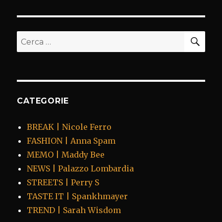
CER
Cerca:
CATEGORIE
BREAK | Nicole Ferro
FASHION | Anna Spam
MEMO | Maddy Bee
NEWS | Palazzo Lombardia
STREETS | Perry S
TASTE IT | Spankhmayer
TREND | Sarah Wisdom