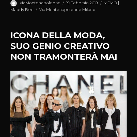
Autore
Pubblicato
Categorie
viaMontenapoleone
19 Febbraio 2019
MEMO |
il
Tag
Maddy Bee
Via Montenapoleone Milano
ICONA DELLA MODA,
SUO GENIO CREATIVO
NON TRAMONTERÀ MAI