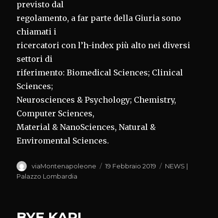
previsto dal
regolamento, a far parte della Giuria sono
chiamati i
ricercatori con l’h-index più alto nei diversi
settori di
riferimento: Biomedical Sciences; Clinical
Sciences;
Neurosciences & Psychology; Chemistry,
Computer Sciences,
Material & NanoSciences, Natural &
Enviromental Sciences.
Autore
Pubblicato
Categorie
viaMontenapoleone
19 Febbraio 2019
NEWS |
il
Palazzo Lombardia
BYE KARL