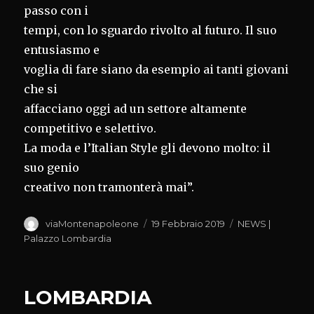
passo con i
tempi, con lo sguardo rivolto al futuro. Il suo
entusiasmo e
voglia di fare siano da esempio ai tanti giovani
che si
affacciano oggi ad un settore altamente
competitivo e selettivo.
La moda e l’Italian Style gli devono molto: il
suo genio
creativo non tramonterà mai”.
Autore
Pubblicato
Categorie
viaMontenapoleone
19 Febbraio 2019
NEWS |
il
Palazzo Lombardia
LOMBARDIA