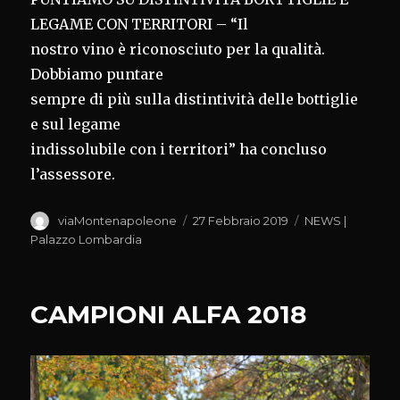
LEGAME CON TERRITORI – “Il
nostro vino è riconosciuto per la qualità.
Dobbiamo puntare
sempre di più sulla distintività delle bottiglie
e sul legame
indissolubile con i territori” ha concluso
l’assessore.
Autore
Pubblicato
Categorie
viaMontenapoleone
27 Febbraio 2019
NEWS |
il
Palazzo Lombardia
CAMPIONI ALFA 2018