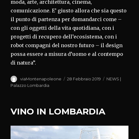
moda, arte, architettura, cinema,
comunicazione. E’ giusto allora che sia questo
il punto di partenza per domandarci come –
con gli oggetti della vita quotidiana, con i
progetti di recupero dell’ecosistema, con i
robot compagni del nostro futuro – il design
possa essere a misura d’uomo e al contempo
di natura”.
Autore
Pubblicato
Categorie
viaMontenapoleone
28 Febbraio 2019
NEWS |
il
Palazzo Lombardia
VINO IN LOMBARDIA