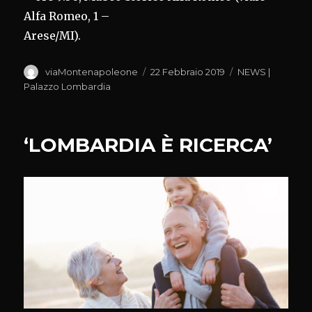
Alfa Romeo, 1 –
Arese/MI).
Autore
Pubblicato
Categorie
viaMontenapoleone
22 Febbraio 2019
NEWS |
il
Palazzo Lombardia
‘LOMBARDIA È RICERCA’