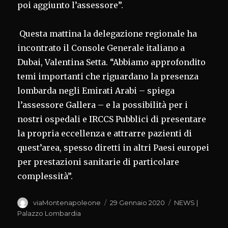
poi aggiunto l’assessore”.
Questa mattina la delegazione regionale ha
incontrato il Console Generale italiano a
Dubai, Valentina Setta. “Abbiamo approfondito
temi importanti che riguardano la presenza
lombarda negli Emirati Arabi – spiega
l’assessore Gallera – e la possibilità per i
nostri ospedali e IRCCS Pubblici di presentare
la propria eccellenza e attrarre pazienti di
quest’area, spesso diretti in altri Paesi europei
per prestazioni sanitarie di particolare
complessità”.
Autore
Pubblicato
Categorie
viaMontenapoleone
29 Gennaio 2020
NEWS |
il
Palazzo Lombardia