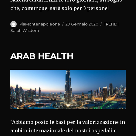
che, comunque, sarà solo per 3 persone!
Autore
Pubblicato
Categorie
viaMontenapoleone
29 Gennaio 2020
TREND |
il
Sarah Wisdom
ARAB HEALTH
“Abbiamo posto le basi per la valorizzazione in
ambito internazionale dei nostri ospedali e