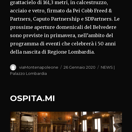
grattacielo di 161,3 metri, in calcestruzzo,
acciaio e vetro, firmato da Pei Cobb Freed &
Partners, Caputo Partnership e SDPartners. Le
prossime aperture domenicali del Belvedere
sono previste in primavera, nell’ambito del
programma di eventi che celebrerà i 50 anni
della nascita di Regione Lombardia.
Autore
Pubblicato
Categorie
viaMontenapoleone
26 Gennaio 2020
NEWS |
il
Palazzo Lombardia
OSPITA.MI