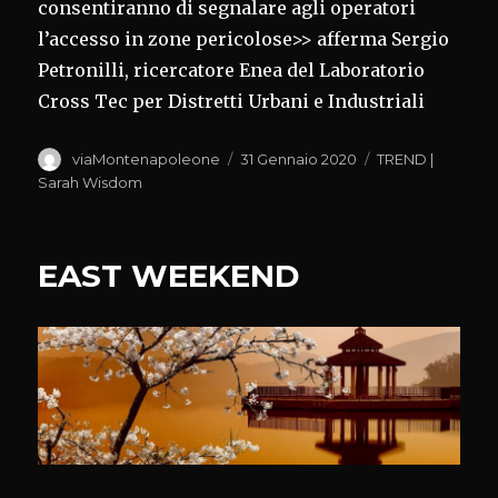
consentiranno di segnalare agli operatori
l’accesso in zone pericolose>> afferma Sergio
Petronilli, ricercatore Enea del Laboratorio
Cross Tec per Distretti Urbani e Industriali
Autore
Pubblicato
Categorie
viaMontenapoleone
31 Gennaio 2020
TREND |
il
Sarah Wisdom
EAST WEEKEND