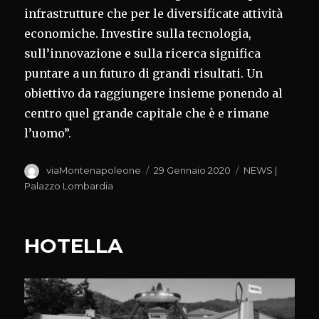
infrastrutture che per le diversificate attività
economiche. Investire sulla tecnologia,
sull’innovazione e sulla ricerca significa
puntare a un futuro di grandi risultati. Un
obiettivo da raggiungere insieme ponendo al
centro quel grande capitale che è e rimane
l’uomo”.
Autore
Pubblicato
Categorie
viaMontenapoleone
29 Gennaio 2020
NEWS |
il
Palazzo Lombardia
HOTELLA