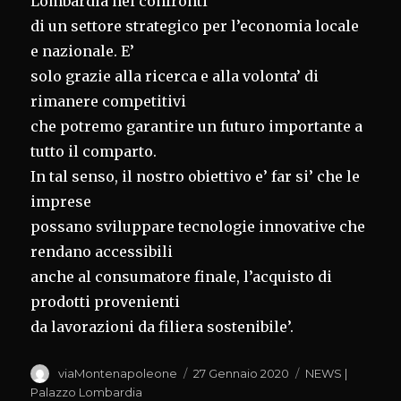
Lombardia nei confronti
di un settore strategico per l’economia locale
e nazionale. E’
solo grazie alla ricerca e alla volonta’ di
rimanere competitivi
che potremo garantire un futuro importante a
tutto il comparto.
In tal senso, il nostro obiettivo e’ far si’ che le
imprese
possano sviluppare tecnologie innovative che
rendano accessibili
anche al consumatore finale, l’acquisto di
prodotti provenienti
da lavorazioni da filiera sostenibile’.
Autore
Pubblicato
Categorie
viaMontenapoleone
27 Gennaio 2020
NEWS |
il
Palazzo Lombardia