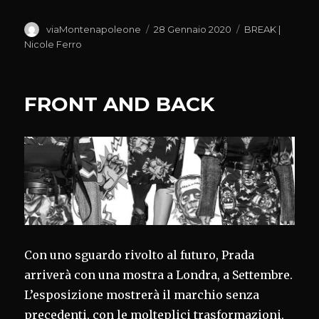
Autore
Pubblicato
Categorie
viaMontenapoleone
28 Gennaio 2020
BREAK |
il
Nicole Ferro
FRONT AND BACK
Con uno sguardo rivolto al futuro, Prada
arriverà con una mostra a Londra, a Settembre.
L’esposizione mostrerà il marchio senza
precedenti, con le molteplici trasformazioni,