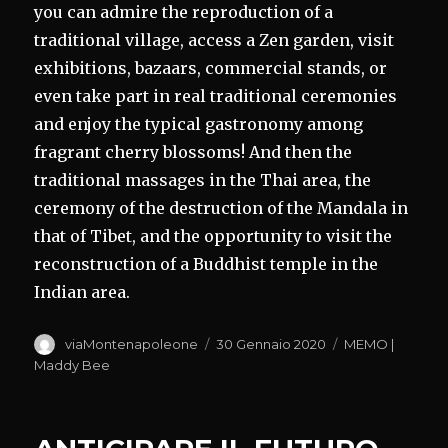
you can admire the reproduction of a
traditional village, access a Zen garden, visit
exhibitions, bazaars, commercial stands, or
even take part in real traditional ceremonies
and enjoy the typical gastronomy among
fragrant cherry blossoms! And then the
traditional massages in the Thai area, the
ceremony of the destruction of the Mandala in
that of Tibet, and the opportunity to visit the
reconstruction of a Buddhist temple in the
Indian area.
Autore
Pubblicato
Categorie
viaMontenapoleone
30 Gennaio 2020
MEMO |
il
Maddy Bee