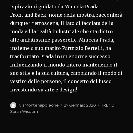
ispirazioni guidato da Miuccia Prada.
Front and Back, nome della mostra, racconterà
dunque i retroscena, il lato di facciata della
moda ed la realtà industriale che sta dietro
alle ambitissime passerelle. Miuccia Prada,
insieme a suo marito Partrizio Bertelli, ha
trasformato Prada in un enorme successo,
influenzando il mondo intero mantenendo il
suo stile e la sua cultura, cambiando il modo di
vestire delle persone, il concetto del lusso
investendo su arte e design!
Autore
Pubblicato
Categorie
viaMontenapoleone
27 Gennaio 2020
TREND |
il
Sarah Wisdom