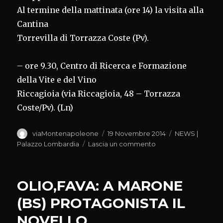
Al termine della mattinata (ore 14) la visita alla
Cantina
Torrevilla di Torrazza Coste (Pv).
– ore 9.30, Centro di Ricerca e Formazione
della Vite e del Vino
Riccagioia (via Riccagioia, 48 – Torrazza
Coste/Pv). (Ln)
Autore
Pubblicato
Categorie
viaMontenapoleone
19 Novembre 2014
NEWS |
il
su
Palazzo Lombardia
Lascia un commento
EXPO
2015,DOMANI
FAVA
OLIO,FAVA: A MARONE
A
INCONTRO
(BS) PROTAGONISTA IL
SU
NOVELLO
VINO