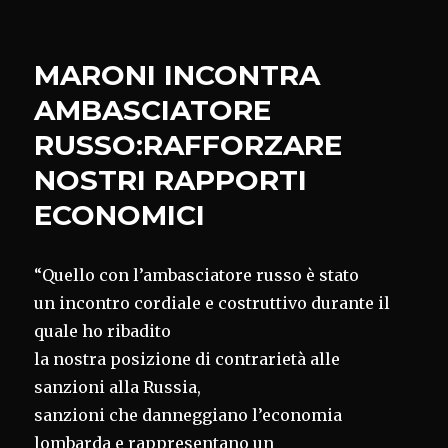
LONGOBARDI,CAPPE
1
AL
MARONI INCONTRA
6
DICEMBRE
AMBASCIATORE
PRIMO
RUSSO:RAFFORZARE
GRANDE
EVENTO
NOSTRI RAPPORTI
ECONOMICI
“Quello con l’ambasciatore russo è stato
un incontro cordiale e costruttivo durante il
quale ho ribadito
la nostra posizione di contrarietà alle
sanzioni alla Russia,
sanzioni che danneggiano l’economia
lombarda e rappresentano un