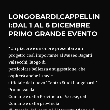
CIBO,
DOMANI
FAVA
LONGOBARDI,CAPPELLIN
A
BERGAMO
I:DAL 1 AL 6 DICEMBRE
PER
PRIMO GRANDE EVENTO
‘GOURMARTE’
“Un piacere e un onore presentare un
progetto così importante al Museo Bagatti
Valsecchi, luogo di
particolare bellezza e suggestione, che
ospiterà anche la sede
ufficiale del nuovo ‘Centro Studi Longobardi’.
Promosso dal
Comune e dalla Provincia di Varese, dal
Comune e dalla provincia