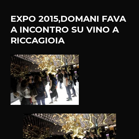
TOUR,
DOMANI
EXPO 2015,DOMANI FAVA
MARONI
ALLA
A INCONTRO SU VINO A
NONA
RICCAGIOIA
TAPPA
A
LECCO