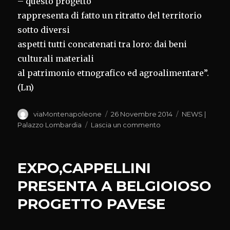
– questo progetto
rappresenta di fatto un ritratto del territorio
sotto diversi
aspetti tutti concatenati tra loro: dai beni
culturali materiali
al patrimonio etnografico ed agroalimentare”.
(Ln)
Autore
Pubblicato
Categorie
viaMontenapoleone
26 Novembre 2014
NEWS |
il
su
Palazzo Lombardia
Lascia un commento
EXPO,CAPPELLINI:C
BELGIOIOSO
PUNTA
EXPO,CAPPELLINI
DI
DIAMANTE
PRESENTA A BELGIOIOSO
PROGETTO PAVESE