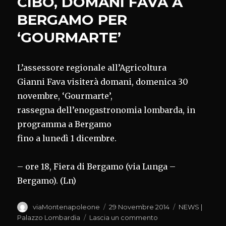
CIBO, DOMANI FAVA A
BERGAMO PER
‘GOURMARTE’
L’assessore regionale all’Agricoltura
Gianni Fava visiterà domani, domenica 30
novembre, ‘Gourmarte’,
rassegna dell’enogastronomia lombarda, in
programma a Bergamo
fino a lunedì 1 dicembre.
– ore 18, Fiera di Bergamo (via Lunga –
Bergamo). (Ln)
Autore
Pubblicato
Categorie
viaMontenapoleone
29 Novembre 2014
NEWS |
il
su
Palazzo Lombardia
Lascia un commento