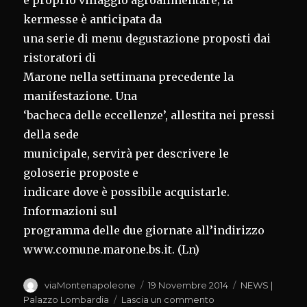
e proprio villaggio agroalimentare; la
kermesse è anticipata da
una serie di menu degustazione proposti dai
ristoratori di
Marone nella settimana precedente la
manifestazione. Una
‘bacheca delle eccellenze’, allestita nei pressi
della sede
municipale, servirà per descrivere le
goloserie proposte e
indicare dove è possibile acquistarle.
Informazioni sul
programma delle due giornate all’indirizzo
www.comune.marone.bs.it. (Ln)
Autore
Pubblicato
Categorie
viaMontenapoleone
19 Novembre 2014
NEWS |
il
su
Palazzo Lombardia
Lascia un commento