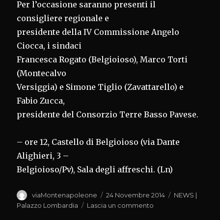
Per l’occasione saranno presenti il
consigliere regionale e
presidente della IV Commissione Angelo
Ciocca, i sindaci
Francesca Rogato (Belgioioso), Marco Torti
(Montecalvo
Versiggia) e Simone Tiglio (Zavattarello) e
Fabio Zucca,
presidente del Consorzio Terre Basso Pavese.
– ore 12, Castello di Belgioioso (via Dante
Alighieri, 3 –
Belgioioso/Pv), Sala degli affreschi. (Ln)
Autore
Pubblicato
Categorie
viaMontenapoleone
24 Novembre 2014
NEWS |
il
su
Palazzo Lombardia
Lascia un commento
EXPO,CAPPELLINI