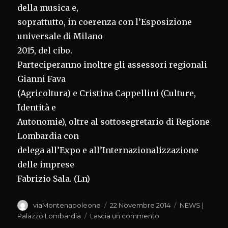
della musica e,
soprattutto, in coerenza con l’Esposizione
universale di Milano
2015, del cibo.
Parteciperanno inoltre gli assessori regionali
Gianni Fava
(Agricoltura) e Cristina Cappellini (Culture,
Identità e
Autonomie), oltre al sottosegretario di Regione
Lombardia con
delega all’Expo e all’Internazionalizzazione
delle imprese
Fabrizio Sala. (Ln)
Autore
Pubblicato
Categorie
viaMontenapoleone
22 Novembre 2014
NEWS |
il
su
Palazzo Lombardia
Lascia un commento
EXPO