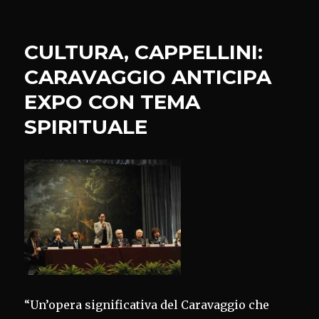
OLIO,FAVA:
A
MARONE
CULTURA, CAPPELLINI:
(BS)
PROTAGONISTA
CARAVAGGIO ANTICIPA
IL
EXPO CON TEMA
NOVELLO
SPIRITUALE
“Un’opera significativa del Caravaggio che