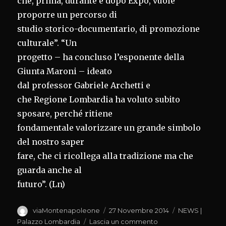
che, prima, durante e dopo Expo, vuole
proporre un percorso di
studio storico-documentario, di promozione
culturale”. “Un
progetto – ha concluso l’esponente della
Giunta Maroni – ideato
dal professor Gabriele Archetti e
che Regione Lombardia ha voluto subito
sposare, perché ritiene
fondamentale valorizzare un grande simbolo
del nostro saper
fare, che ci ricollega alla tradizione ma che
guarda anche al
futuro”. (Ln)
Autore
Pubblicato
Categorie
viaMontenapoleone
27 Novembre 2014
NEWS |
il
su
Palazzo Lombardia
Lascia un commento