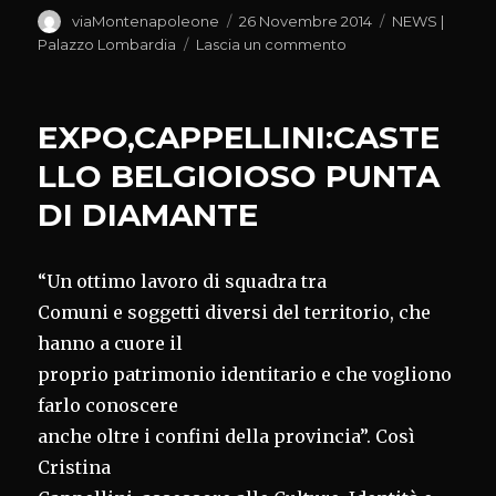
Autore
Pubblicato
Categorie
viaMontenapoleone
26 Novembre 2014
NEWS |
il
su
Palazzo Lombardia
Lascia un commento
MARONI
INCONTRA
AMBASCIATORE
EXPO,CAPPELLINI:CASTE
RUSSO:RAFFORZAR
NOSTRI
LLO BELGIOIOSO PUNTA
RAPPORTI
DI DIAMANTE
ECONOMICI
“Un ottimo lavoro di squadra tra
Comuni e soggetti diversi del territorio, che
hanno a cuore il
proprio patrimonio identitario e che vogliono
farlo conoscere
anche oltre i confini della provincia”. Così
Cristina