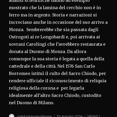
analisi scientifiche hanno ad esempio
mostrato che la lamina del cerchio non è in
ferro ma in argento. Storia e narrazioni si
incrociano anche in occasione del suo arrivo a
Monza. Sembrerebbe che sia passata dagli
Ostrogoti ai re Longobardi e, poi arrivata ai
sovrani Carolingi che l’avrebbero restaurata e
donata al Duomo di Monza. Da allora
comunque la sua storia è legata a quella della
cattedrale e della città. Nel 1576 San Carlo
Borromeo istituì il culto del Sacro Chiodo, per
rendere ufficiale il riconoscimento di reliquia
religiosa della corona e per legarla
idealmente all’altro Sacro Chiodo, custodito
nel Duomo di Milano.
Autore
Pubblicato
Categorie
viaMontenapoleone
30 Agosto 2024
NEWS |