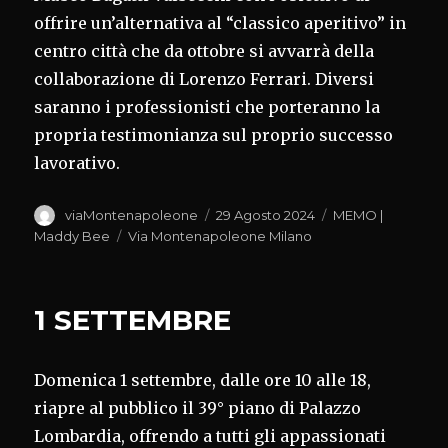
offrire un’alternativa al “classico aperitivo” in
centro città che da ottobre si avvarrà della
collaborazione di Lorenzo Ferrari. Diversi
saranno i professionisti che porteranno la
propria testimonianza sul proprio successo
lavorativo.
Autore
Pubblicato
Categorie
viaMontenapoleone
29 Agosto 2024
MEMO |
il
Tag
Maddy Bee
Via Montenapoleone Milano
1 SETTEMBRE
Domenica 1 settembre, dalle ore 10 alle 18,
riapre al pubblico il 39° piano di Palazzo
Lombardia, offrendo a tutti gli appassionati