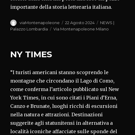
importante della storia letteraria italiana.
Autore
Pubblicato
Categorie
viaMontenapoleone
22 Agosto 2024
NEWS |
il
Tag
Palazzo Lombardia
Via Montenapoleone Milano
NY TIMES
“I turisti americani stanno scoprendo le
montagne che circondano il Lago di Como,
come conferma l’articolo pubblicato sul New
York Times, in cui sono citati i Piani d’Erna,
Canzo e Brunate, luoghi ricchi di escursioni
nella natura e attrazioni. Destinazioni
suggerite agli statunitensi in alternativa a
località iconiche affacciate sulle sponde del