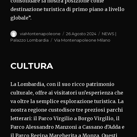
consolidare la nostra posizione come
destinazione turistica di primo piano a livello
globale”.
Autore
Pubblicato
Categorie
viaMontenapoleone
26 Agosto 2024
NEWS |
il
Tag
Palazzo Lombardia
Via Montenapoleone Milano
CULTURA
La Lombardia, con il suo ricco patrimonio
culturale, offre ai visitatori un’esperienza che
va oltre la semplice esplorazione turistica. La
nostra regione custodisce tre preziosi parchi
letterari: il Parco Virgilio a Borgo Virgilio, il
Parco Alessandro Manzoni a Cassano d’Adda e
il Parco Regina Margherita a Monza. Questi