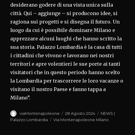
desiderano godere di una vista unica sulla
città. Qui – aggiunge – si producono idee, si
ragiona sui progetti e si disegna il futuro. Un
luogo da cui è possibile dominare Milano e
apprezzare alcuni luoghi che hanno scritto la
sua storia. Palazzo Lombardia è la casa di tutti
i cittadini che vivono e lavorano nei nostri
territori e apre volentieri le sue porte ai tanti
visitatori che in questo periodo hanno scelto
la Lombardia per trascorrere le loro vacanze o
visitano il nostro Paese e fanno tappa a
Milano”.
Autore
Pubblicato
Categorie
viaMontenapoleone
28 Agosto 2024
NEWS |
il
Tag
Palazzo Lombardia
Via Montenapoleone Milano