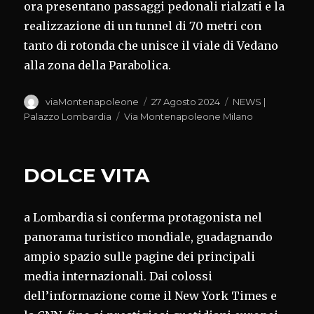
ora presentano passaggi pedonali rialzati e la
realizzazione di un tunnel di 70 metri con
tanto di rotonda che unisce il viale di Vedano
alla zona della Parabolica.
Autore
Pubblicato
Categorie
viaMontenapoleone
27 Agosto 2024
NEWS |
il
Tag
Palazzo Lombardia
Via Montenapoleone Milano
DOLCE VITA
a Lombardia si conferma protagonista nel
panorama turistico mondiale, guadagnando
ampio spazio sulle pagine dei principali
media internazionali. Dai colossi
dell’informazione come il New York Times e