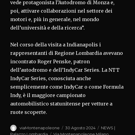
vede protagonista l’Autodromo di Monza e,
poi, attivare collaborazioni nel settore dei
motori e, più in generale, nel mondo
dell’università e della ricerca”.
Nel corso della visita a Indianapolis i
rappresentanti di Regione Lombardia avevano
incontrato Roger Penske, patron
dell’autodromo e dell’IndyCar Series. La NTT
IndyCar Series, conosciuta anche
semplicemente come IndyCar o come Formula
Indy, è il maggiore campionato
automobilistico statunitense per vetture a
ruote scoperte.
Autore
Pubblicato
Categorie
viaMontenapoleone
30 Agosto 2024
NEWS |
il
Tag
Palazzo Lombardia
Via Montenapoleone Milano