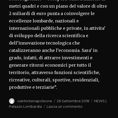
metri quadri e con un piano del valore di oltre
2 miliardi di euro punta a coinvolgere le
eccellenze lombarde, nazionali e
internazionali pubbliche e private, in attivita’
di sviluppo della ricerca scientifica e
dell’innovazione tecnologica che
catalizzeranno anche l’economia. Sara’ in
grado, infatti, di attrarre investimenti e
generare ritorni economici per tutto il
territorio, attraverso funzioni scientifiche,
ricreative, culturali, sportive, residenziali,
produttive e terziarie”.
Autore
Pubblicato
Categorie
viaMontenapoleone
26 Settembre 2018
NEWS |
il
su
Palazzo Lombardia
Lascia un commento
‘INVESTING
IN