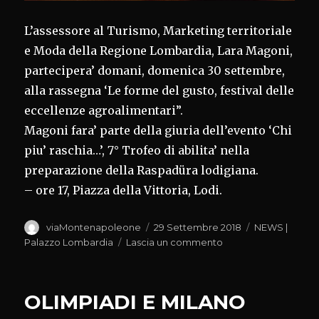
L’assessore al Turismo, Marketing territoriale
e Moda della Regione Lombardia, Lara Magoni,
partecipera’ domani, domenica 30 settembre,
alla rassegna ‘Le forme del gusto, festival delle
eccellenze agroalimentari”.
Magoni fara’ parte della giuria dell’evento ‘Chi
piu’ raschia…’, 7° Trofeo di abilita’ nella
preparazione della Raspadüra lodigiana.
– ore 17, Piazza della Vittoria, Lodi.
Autore
Pubblicato
Categorie
viaMontenapoleone
29 Settembre 2018
NEWS |
il
su
Palazzo Lombardia
Lascia un commento
‘FORME
DEL
GUSTO’
OLIMPIADI E MILANO