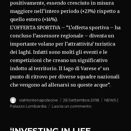
positivamente, essendo cresciuto in misura
maggiore nell’intero periodo (+23%) rispetto a
quello estero (+14%).
L’OFFERTA SPORTIVA – “L’offerta sportiva – ha
concluso l’assessore regionale – diventa un
importante volano per l’attrattivita’ turistica
dei laghi. Infatti sono molti gli eventi e le
competizioni che creano un significativo
indotto al territorio. Il lago di Varese e’ un
punto di ritrovo per diverse squadre nazionali
che vengono ad allenarsi su queste acque”.
Autore
Pubblicato
Categorie
viaMontenapoleone
26 Settembre 2018
NEWS |
il
su
Palazzo Lombardia
Lascia un commento
VARESE,
MUSEO
A
‘INVESTING IN LIFE
CIELO