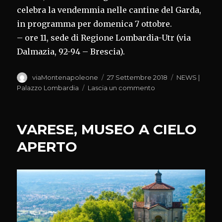
celebra la vendemmia nelle cantine del Garda,
in programma per domenica 7 ottobre.
– ore 11, sede di Regione Lombardia-Utr (via
Dalmazia, 92-94 – Brescia).
Autore
Pubblicato
Categorie
viaMontenapoleone
27 Settembre 2018
NEWS |
il
su
Palazzo Lombardia
Lascia un commento
‘PROFUMI
DI
MOSTO’
VARESE, MUSEO A CIELO
APERTO