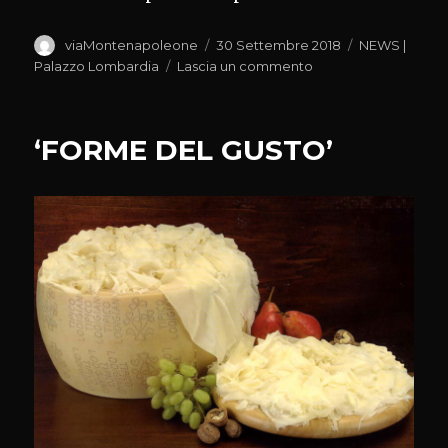
Autore
Pubblicato
Categorie
viaMontenapoleone
30 Settembre 2018
NEWS |
il
su
Palazzo Lombardia
Lascia un commento
SALAME
D’OCA
DI
‘FORME DEL GUSTO’
MORTARA