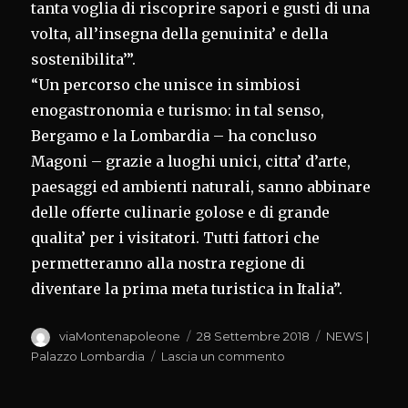
tanta voglia di riscoprire sapori e gusti di una
volta, all’insegna della genuinita’ e della
sostenibilita’”.
“Un percorso che unisce in simbiosi
enogastronomia e turismo: in tal senso,
Bergamo e la Lombardia – ha concluso
Magoni – grazie a luoghi unici, citta’ d’arte,
paesaggi ed ambienti naturali, sanno abbinare
delle offerte culinarie golose e di grande
qualita’ per i visitatori. Tutti fattori che
permetteranno alla nostra regione di
diventare la prima meta turistica in Italia”.
Autore
Pubblicato
Categorie
viaMontenapoleone
28 Settembre 2018
NEWS |
il
su
Palazzo Lombardia
Lascia un commento
BERGAMO
CAPITALE