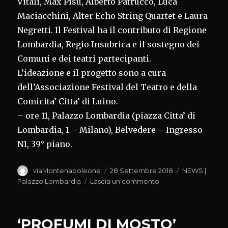
Vitali, Max Pisu, Alberto Patrucco, Luca
Maciacchini, Alter Echo String Quartet e Laura
Negretti. Il Festival ha il contributo di Regione
Lombardia, Regio Insubrica e il sostegno dei
Comuni e dei teatri partecipanti.
L’ideazione e il progetto sono a cura
dell’Associazione Festival del Teatro e della
Comicita’ Citta’ di Luino.
– ore 11, Palazzo Lombardia (piazza Citta’ di
Lombardia, 1 – Milano), Belvedere – Ingresso
N1, 39° piano.
Autore
Pubblicato
Categorie
viaMontenapoleone
28 Settembre 2018
NEWS |
il
su
Palazzo Lombardia
Lascia un commento
‘FESTIVAL
DEI
LAGHI’
‘PROFUMI DI MOSTO’