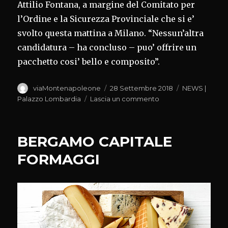
Attilio Fontana, a margine del Comitato per
l’Ordine e la Sicurezza Provinciale che si e’
svolto questa mattina a Milano. “Nessun’altra
candidatura – ha concluso – puo’ offrire un
pacchetto cosi’ bello e composito”.
Autore
Pubblicato
Categorie
viaMontenapoleone
28 Settembre 2018
NEWS |
il
su
Palazzo Lombardia
Lascia un commento
OLIMPIADI
E
MILANO
BERGAMO CAPITALE
FORMAGGI