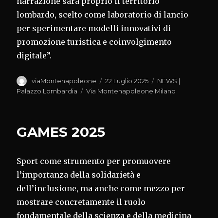
narrazione sarà proprio il territorio
lombardo, scelto come laboratorio di lancio
per sperimentare modelli innovativi di
promozione turistica e coinvolgimento
digitale”.
Autore
Pubblicato
Categorie
viaMontenapoleone
22 Luglio 2025
NEWS |
il
Tag
Palazzo Lombardia
Via Montenapoleone Milano
GAMES 2025
Sport come strumento per promuovere
l’importanza della solidarietà e
dell’inclusione, ma anche come mezzo per
mostrare concretamente il ruolo
fondamentale della scienza e della medicina