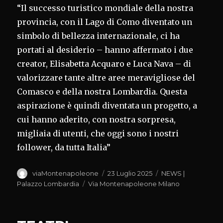
“Il successo turistico mondiale della nostra
provincia, con il Lago di Como diventato un
simbolo di bellezza internazionale, ci ha
portati al desiderio – hanno affermato i due
creator, Elisabetta Acquaro e Luca Nava – di
valorizzare tante altre aree meravigliose del
Comasco e della nostra Lombardia. Questa
aspirazione è quindi diventata un progetto, a
cui hanno aderito, con nostra sorpresa,
migliaia di utenti, che oggi sono i nostri
follower, da tutta Italia”
Autore
Pubblicato
Categorie
viaMontenapoleone
23 Luglio 2025
NEWS |
il
Tag
Palazzo Lombardia
Via Montenapoleone Milano