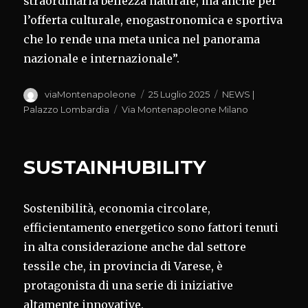
straordinaria bellezza naturale, ma anche per
l’offerta culturale, enogastronomica e sportiva
che lo rende una meta unica nel panorama
nazionale e internazionale”.
Autore
Pubblicato
Categorie
viaMontenapoleone
25 Luglio 2025
NEWS |
il
Tag
Palazzo Lombardia
Via Montenapoleone Milano
SUSTAINHUBILITY
Sostenibilità, economia circolare,
efficientamento energetico sono fattori tenuti
in alta considerazione anche dal settore
tessile che, in provincia di Varese, è
protagonista di una serie di iniziative
altamente innovative.