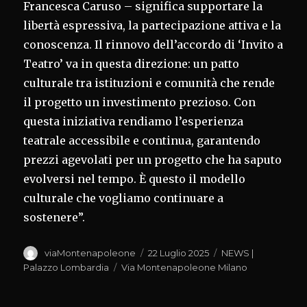
Francesca Caruso – significa supportare la
libertà espressiva, la partecipazione attiva e la
conoscenza. Il rinnovo dell’accordo di ‘Invito a
Teatro’ va in questa direzione: un patto
culturale tra istituzioni e comunità che rende
il progetto un investimento prezioso. Con
questa iniziativa rendiamo l’esperienza
teatrale accessibile e continua, garantendo
prezzi agevolati per un progetto che ha saputo
evolversi nel tempo. È questo il modello
culturale che vogliamo continuare a
sostenere”.
Autore
Pubblicato
Categorie
viaMontenapoleone
22 Luglio 2025
NEWS |
il
Tag
Palazzo Lombardia
Via Montenapoleone Milano