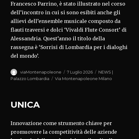
Francesco Parrino, è stato illustrato nel corso
dell’incontro in cui si sono esibiti anche gli
allievi dell’ensemble musicale composto da
flauti traversi e dolci ‘Vivaldi Flute Consort’ di
Alessandria. Quest’anno il titolo della
rassegna è ‘Sorrisi di Lombardia per i dialoghi
del mondo’.
Autore
Pubblicato
Categorie
viaMontenapoleone
7 Luglio 2026
NEWS |
il
Tag
Palazzo Lombardia
Via Montenapoleone Milano
UNICA
Innovazione come strumento chiave per
promuovere la competitività delle aziende