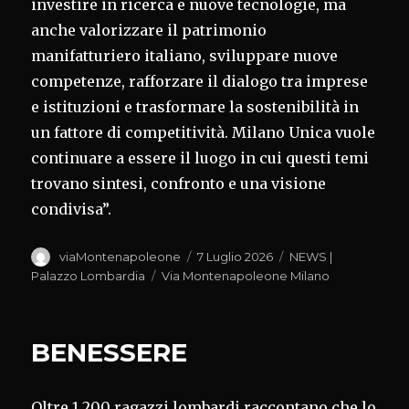
investire in ricerca e nuove tecnologie, ma
anche valorizzare il patrimonio
manifatturiero italiano, sviluppare nuove
competenze, rafforzare il dialogo tra imprese
e istituzioni e trasformare la sostenibilità in
un fattore di competitività. Milano Unica vuole
continuare a essere il luogo in cui questi temi
trovano sintesi, confronto e una visione
condivisa”.
Autore
Pubblicato
Categorie
viaMontenapoleone
7 Luglio 2026
NEWS |
il
Tag
Palazzo Lombardia
Via Montenapoleone Milano
BENESSERE
Oltre 1.200 ragazzi lombardi raccontano che lo