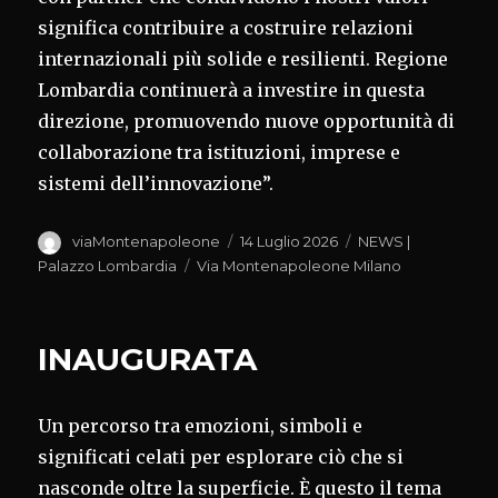
significa contribuire a costruire relazioni
internazionali più solide e resilienti. Regione
Lombardia continuerà a investire in questa
direzione, promuovendo nuove opportunità di
collaborazione tra istituzioni, imprese e
sistemi dell’innovazione”.
Autore
Pubblicato
Categorie
viaMontenapoleone
14 Luglio 2026
NEWS |
il
Tag
Palazzo Lombardia
Via Montenapoleone Milano
INAUGURATA
Un percorso tra emozioni, simboli e
significati celati per esplorare ciò che si
nasconde oltre la superficie. È questo il tema