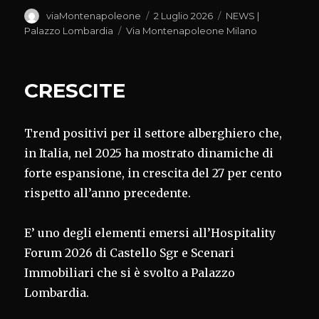
Autore
Pubblicato
Categorie
viaMontenapoleone
2 Luglio 2026
NEWS |
il
Tag
Palazzo Lombardia
Via Montenapoleone Milano
CRESCITE
Trend positivi per il settore alberghiero che,
in Italia, nel 2025 ha mostrato dinamiche di
forte espansione, in crescita del 27 per cento
rispetto all’anno precedente.
E’ uno degli elementi emersi all’Hospitality
Forum 2026 di Castello Sgr e Scenari
Immobiliari che si è svolto a Palazzo
Lombardia.