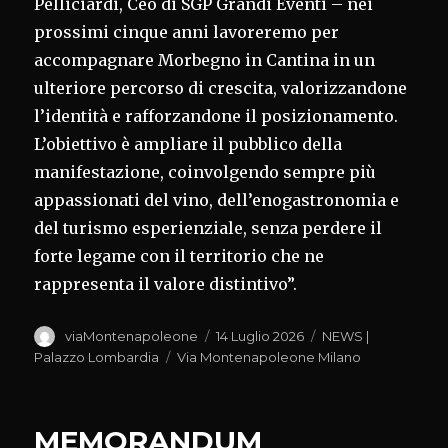
Pelliciardi, Ceo di SGP Grandi Eventi – nei
prossimi cinque anni lavoreremo per
accompagnare Morbegno in Cantina in un
ulteriore percorso di crescita, valorizzandone
l’identità e rafforzandone il posizionamento.
L’obiettivo è ampliare il pubblico della
manifestazione, coinvolgendo sempre più
appassionati del vino, dell’enogastronomia e
del turismo esperienziale, senza perdere il
forte legame con il territorio che ne
rappresenta il valore distintivo”.
Autore
Pubblicato
Categorie
viaMontenapoleone
14 Luglio 2026
NEWS |
il
Tag
Palazzo Lombardia
Via Montenapoleone Milano
MEMORANDUM