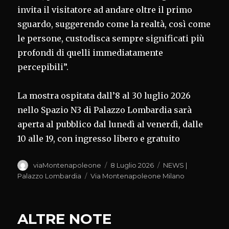
invita il visitatore ad andare oltre il primo
sguardo, suggerendo come la realtà, così come
le persone, custodisca sempre significati più
profondi di quelli immediatamente
percepibili”.
La mostra ospitata dall’8 al 30 luglio 2026
nello Spazio N3 di Palazzo Lombardia sarà
aperta al pubblico dal lunedì al venerdì, dalle
10 alle 19, con ingresso libero e gratuito
Autore
Pubblicato
Categorie
viaMontenapoleone
8 Luglio 2026
NEWS |
il
Tag
Palazzo Lombardia
Via Montenapoleone Milano
ALTRE NOTE