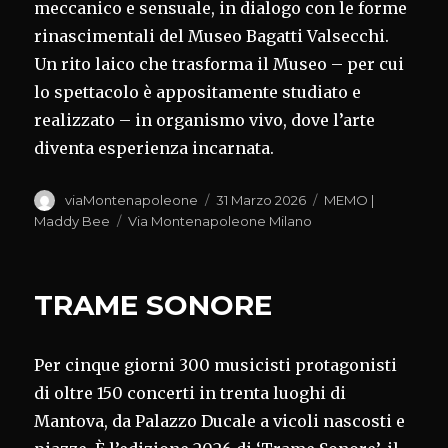
meccanico e sensuale, in dialogo con le forme
rinascimentali del Museo Bagatti Valsecchi.
Un rito laico che trasforma il Museo – per cui
lo spettacolo è appositamente studiato e
realizzato – in organismo vivo, dove l’arte
diventa esperienza incarnata.
Autore
Pubblicato
Categorie
viaMontenapoleone
31 Marzo 2026
MEMO |
il
Tag
Maddy Bee
Via Montenapoleone Milano
TRAME SONORE
Per cinque giorni 300 musicisti protagonisti
di oltre 150 concerti in trenta luoghi di
Mantova, da Palazzo Ducale a vicoli nascosti e