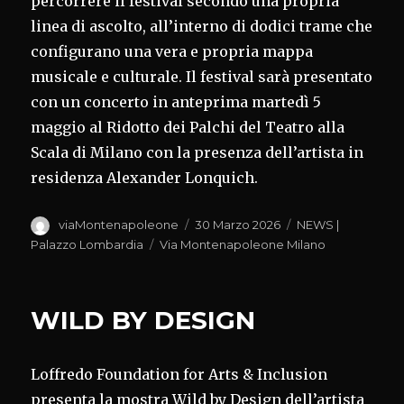
percorrere il festival secondo una propria
linea di ascolto, all’interno di dodici trame che
configurano una vera e propria mappa
musicale e culturale. Il festival sarà presentato
con un concerto in anteprima martedì 5
maggio al Ridotto dei Palchi del Teatro alla
Scala di Milano con la presenza dell’artista in
residenza Alexander Lonquich.
Autore
Pubblicato
Categorie
viaMontenapoleone
30 Marzo 2026
NEWS |
il
Tag
Palazzo Lombardia
Via Montenapoleone Milano
WILD BY DESIGN
Loffredo Foundation for Arts & Inclusion
presenta la mostra Wild by Design dell’artista