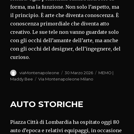
forma, ma la funzione. Non solo l’aspetto, ma
il principio. È arte che diventa conoscenza. È
conoscenza primordiale che diventa atto
creativo. Le sue tele non vanno guardate solo
con gli occhi dell’amante dell’arte, ma anche
con gli occhi del designer, dell’ingegnere, del
curioso.
Autore
Pubblicato
Categorie
viaMontenapoleone
30 Marzo 2026
MEMO |
il
Tag
Maddy Bee
Via Montenapoleone Milano
AUTO STORICHE
Piazza Città di Lombardia ha ospitato oggi 80
auto d’epoca e relativi equipaggi, in occasione