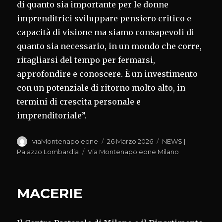
di quanto sia importante per le donne
imprenditrici sviluppare pensiero critico e
capacità di visione ma siamo consapevoli di
quanto sia necessario, in un mondo che corre,
ritagliarsi del tempo per fermarsi,
approfondire e conoscere. È un investimento
con un potenziale di ritorno molto alto, in
termini di crescita personale e
imprenditoriale”.
Autore
Pubblicato
Categorie
viaMontenapoleone
26 Marzo 2026
NEWS |
il
Tag
Palazzo Lombardia
Via Montenapoleone Milano
MACERIE