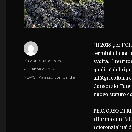
“Il 2018 per l’O
termini di quali
Autore
viaMontenapoleone
svolta. Il territ
Pubblicato
22 Gennaio 2018
qualita’, del ri
il
Categorie
NEWS | Palazzo Lombardia
all’Agricoltura 
Consorzio Tutel
nuovo statuto co
PERCORSO DI RIF
riforma con l’aiu
referenzialita’ 