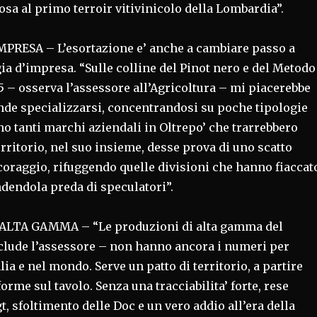
sa al primo terroir vitivinicolo della Lombardia”.
PRESA – L’esortazione e’ anche a cambiare passo a
egia d’impresa. “Sulle colline del Pinot nero e del Metodo
5 – osserva l’assessore all’Agricoltura – mi piacerebbe
ende specializzarsi, concentrandosi su poche tipologie
ono tanti marchi aziendali in Oltrepo’ che trarrebbero
territorio, nel suo insieme, desse prova di uno scatto
coraggio, rifuggendo quelle divisioni che hanno fiaccat
ndendola preda di speculatori”.
ALTA GAMMA – “Le produzioni di alta gamma del
nclude l’assessore – non hanno ancora i numeri per
lia e nel mondo. Serve un patto di territorio, a partire
orme sul tavolo. Senza una tracciabilita’ forte, rese
gt, sfoltimento delle Doc e un vero addio all’era della