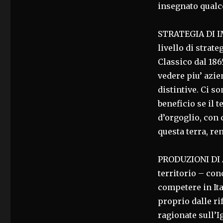
insegnato qualco
STRATEGIA DI IM
livello di strat
Classico dal 186
vedere piu’ azi
distintive. Ci s
beneficio se il 
d’orgoglio, con 
questa terra, re
PRODUZIONI DI 
territorio – co
competere in Ita
proprio dalle rif
ragionate sull’I