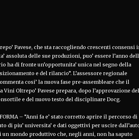
ltrepo’ Pavese, che sta raccogliendo crescenti consensi i
ta’ assoluta delle sue produzioni, puo’ essere l’anno del
orio ha di fronte un’opportunita’ unica nel segno della
posizionamento e del rilancio”. L’assessore regionale
commenta cosi’ la nuova fase pre-assembleare che il
a Vini Oltrepo’ Pavese prepara, dopo l’approvazione de
nsortile e del nuovo testo del disciplinare Docg.
ORMA – “Anni fa e’ stato corretto aprire il percorso di
to di piu’ universita’ e dati oggettivi per uscire dall’aut
di un mondo produttivo che, negli anni, non ha saputo