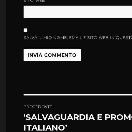
SITO WEB
SALVA IL MIO NOME, EMAIL E SITO WEB IN QU
Navigazione
PRECEDENTE
articoli
‘SALVAGUARDIA E PROM
Articolo
precedente:
ITALIANO’