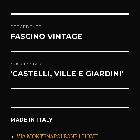
Navigazione
PRECEDENTE
articoli
FASCINO VINTAGE
Articolo
precedente:
SUCCESSIVO
‘CASTELLI, VILLE E GIARDINI’
Articolo
successivo:
MADE IN ITALY
VIA MONTENAPOLEONE | HOME