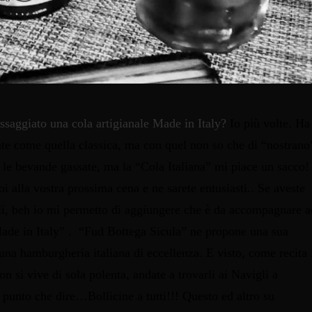
ssaggiato una cola artigianale Made in Italy?
Io più volte. Ha
nte come quella classica, ma con quel non so che di “nostrano
le bevande gassate, ma la “Cola Italiana” mi piace un sacco!
i alla vostra prossima cena e ne sarete entusiasti..
Se aveste
li, beh io mi permetto di aggiungere che è da accompagnare a
de in Italy” .
“Fud Bottega Sicula” ne propone una sua
una hamburgheria italiana di eccellenza. E visto, come recita 
on si vive di sola polenta, andate a trovarli ai Navigli a
unto che dire…Bollicine a tutti!!! Questo ed altro su