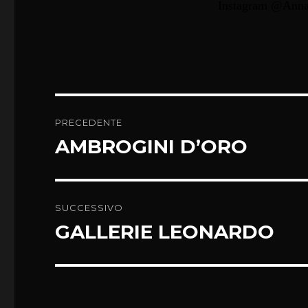
Instagram @Anna
Navigazione
PRECEDENTE
articoli
AMBROGINI D’ORO
Articolo
precedente:
SUCCESSIVO
GALLERIE LEONARDO
Articolo
successivo: