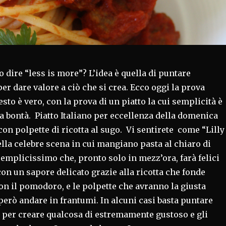
o dire “less is more”? L’idea è quella di puntare
per dare valore a ciò che si crea. Ecco oggi la prova
sto è vero, con la prova di un piatto la cui semplicità è
ua bontà. Piatto Italiano per eccellenza della domenica
con polpette di ricotta al sugo. Vi sentirete come “Lilly
lla celebre scena in cui mangiano pasta al chiaro di
semplicissimo che, pronto solo in mezz’ora, farà felici
con un sapore delicato grazie alla ricotta che fonde
n il pomodoro, e le polpette che avranno la giusta
erò andare in frantumi. In alcuni casi basta puntare
à per creare qualcosa di estremamente gustoso e gli