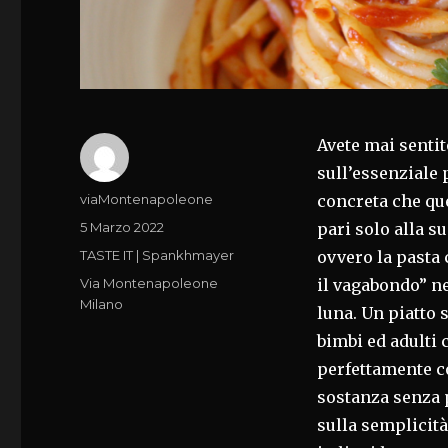
Avete mai sentit
sull’essenziale 
Autore
viaMontenapoleone
concreta che que
Pubblicato
5 Marzo 2022
pari solo alla s
il
Categorie
TASTE IT | Spankhmayer
ovvero la pasta 
Tag
Via Montenapoleone
il vagabondo” ne
Milano
luna. Un piatto 
bimbi ed adulti 
perfettamente co
sostanza senza p
sulla semplicit