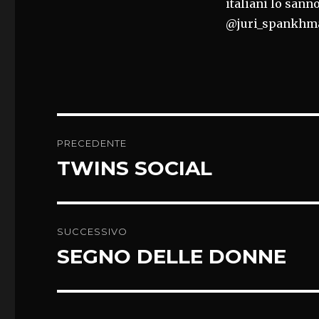
italiani lo sann
@juri_spankhma
Navigazione
PRECEDENTE
articoli
TWINS SOCIAL
Articolo
precedente:
SUCCESSIVO
SEGNO DELLE DONNE
Articolo
successivo: