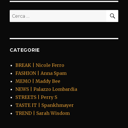
CER
Cerca:
CATEGORIE
BREAK | Nicole Ferro
FASHION | Anna Spam
MEMO | Maddy Bee
NEWS | Palazzo Lombardia
STREETS | Perry S
TASTE IT | Spankhmayer
TREND | Sarah Wisdom