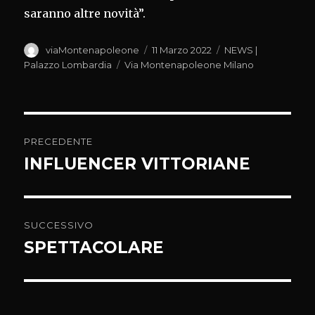
saranno altre novità”.
Autore
Pubblicato
Categorie
viaMontenapoleone
11 Marzo 2022
NEWS |
il
Tag
Palazzo Lombardia
Via Montenapoleone Milano
Navigazione
PRECEDENTE
articoli
INFLUENCER VITTORIANE
Articolo
precedente:
SUCCESSIVO
SPETTACOLARE
Articolo
successivo: