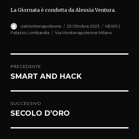
La Giornata è condotta da Alessia Ventura.
Autore
Pubblicato
Categorie
viaMontenapoleone
25 Ottobre 2023
NEWS |
il
Tag
Palazzo Lombardia
Via Montenapoleone Milano
Navigazione
PRECEDENTE
articoli
SMART AND HACK
Articolo
precedente:
SUCCESSIVO
SECOLO D’ORO
Articolo
successivo: