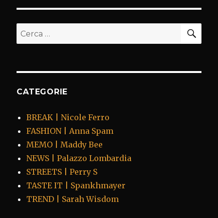
CER
Cerca:
CATEGORIE
BREAK | Nicole Ferro
FASHION | Anna Spam
MEMO | Maddy Bee
NEWS | Palazzo Lombardia
STREETS | Perry S
TASTE IT | Spankhmayer
TREND | Sarah Wisdom