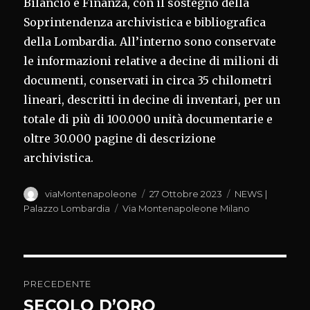
Bilancio e Finanza, con il sostegno della
Soprintendenza archivistica e bibliografica
della Lombardia. All’interno sono conservate
le informazioni relative a decine di milioni di
documenti, conservati in circa 35 chilometri
lineari, descritti in decine di inventari, per un
totale di più di 100.000 unità documentarie e
oltre 30.000 pagine di descrizione
archivistica.
Autore
Pubblicato
Categorie
viaMontenapoleone
27 Ottobre 2023
NEWS |
il
Tag
Palazzo Lombardia
Via Montenapoleone Milano
Navigazione
PRECEDENTE
articoli
SECOLO D’ORO
Articolo