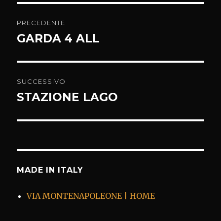
Navigazione
PRECEDENTE
articoli
GARDA 4 ALL
Articolo
precedente:
SUCCESSIVO
STAZIONE LAGO
Articolo
successivo:
MADE IN ITALY
VIA MONTENAPOLEONE | HOME