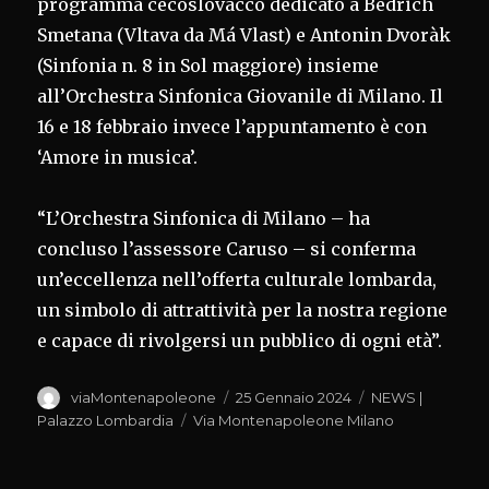
programma cecoslovacco dedicato a Bedrich
Smetana (Vltava da Má Vlast) e Antonin Dvoràk
(Sinfonia n. 8 in Sol maggiore) insieme
all’Orchestra Sinfonica Giovanile di Milano. Il
16 e 18 febbraio invece l’appuntamento è con
‘Amore in musica’.
“L’Orchestra Sinfonica di Milano – ha
concluso l’assessore Caruso – si conferma
un’eccellenza nell’offerta culturale lombarda,
un simbolo di attrattività per la nostra regione
e capace di rivolgersi un pubblico di ogni età”.
Autore
Pubblicato
Categorie
viaMontenapoleone
25 Gennaio 2024
NEWS |
il
Tag
Palazzo Lombardia
Via Montenapoleone Milano