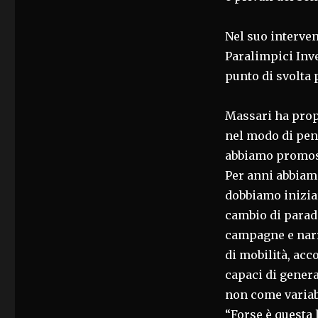
Nel suo interve
Paralimpici Inv
punto di svolta 
Massari ha prop
nel modo di pens
abbiamo promoss
Per anni abbiam
dobbiamo iniziar
cambio di paradi
campagne e narr
di mobilità, acc
capaci di genera
non come variab
“Forse è questa 