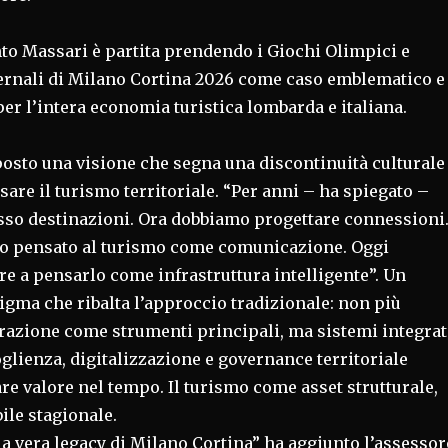
nto Massari è partita prendendo i Giochi Olimpici e
ernali di Milano Cortina 2026 come caso emblematico e
per l’intera economia turistica lombarda e italiana.
osto una visione che segna una discontinuità culturale
are il turismo territoriale. “Per anni – ha spiegato –
o destinazioni. Ora dobbiamo progettare connessioni
o pensato al turismo come comunicazione. Oggi
e a pensarlo come infrastruttura intelligente”. Un
gma che ribalta l’approccio tradizionale: non più
azione come strumenti principali, ma sistemi integrat
oglienza, digitalizzazione e governance territoriale
re valore nel tempo. Il turismo come asset strutturale,
ile stagionale.
la vera legacy di Milano Cortina” ha aggiunto l’assessor