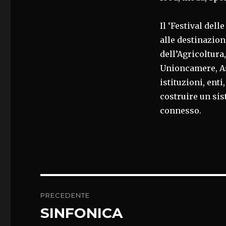
Il ‘Festival dell
alle destinazioni
dell’Agricoltura
Unioncamere, As
istituzioni, ent
costruire un sis
connesso.
Navigazione
PRECEDENTE
articoli
SINFONICA
Articolo
precedente: