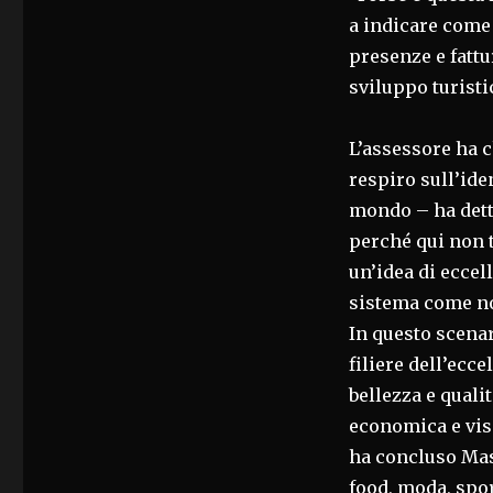
a indicare come 
presenze e fattu
sviluppo turisti
L’assessore ha c
respiro sull’iden
mondo – ha detto
perché qui non t
un’idea di eccel
sistema come no
In questo scenar
filiere dell’ecce
bellezza e quali
economica e vis
ha concluso Mas
food, moda, sport