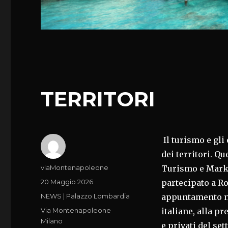
TERRITORI
Il turismo e gli
dei territori. Q
Autore
viaMontenapoleone
Turismo e Marke
Pubblicato
20 Maggio 2026
partecipato a Ro
il
Categorie
NEWS | Palazzo Lombardia
appuntamento na
Tag
Via Montenapoleone
italiane, alla p
Milano
e privati del set