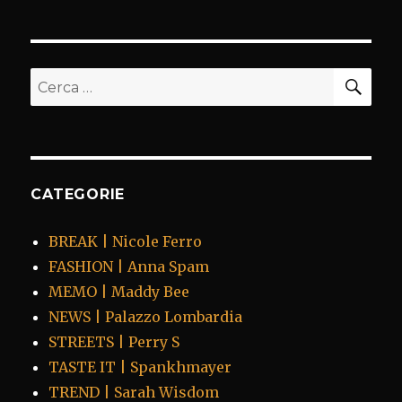
CER
Cerca:
CATEGORIE
BREAK | Nicole Ferro
FASHION | Anna Spam
MEMO | Maddy Bee
NEWS | Palazzo Lombardia
STREETS | Perry S
TASTE IT | Spankhmayer
TREND | Sarah Wisdom