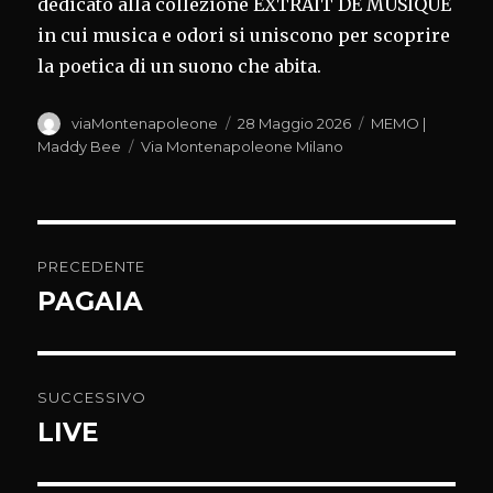
dedicato alla collezione EXTRAIT DE MUSIQUE
in cui musica e odori si uniscono per scoprire
la poetica di un suono che abita.
Autore
Pubblicato
Categorie
viaMontenapoleone
28 Maggio 2026
MEMO |
il
Tag
Maddy Bee
Via Montenapoleone Milano
Navigazione
PRECEDENTE
articoli
PAGAIA
Articolo
precedente:
SUCCESSIVO
LIVE
Articolo
successivo: