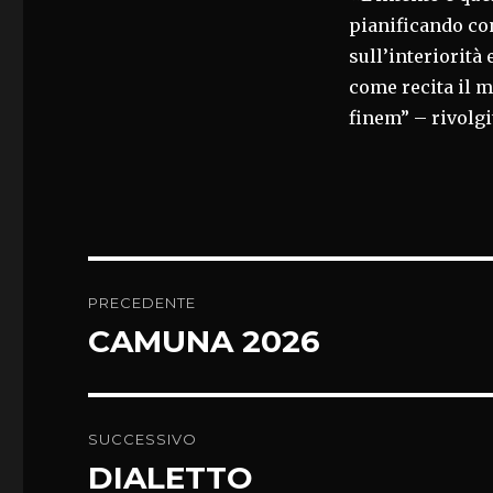
pianificando con 
sull’interiorità
come recita il 
finem” – rivolgit
Navigazione
PRECEDENTE
articoli
CAMUNA 2026
Articolo
precedente:
SUCCESSIVO
DIALETTO
Articolo