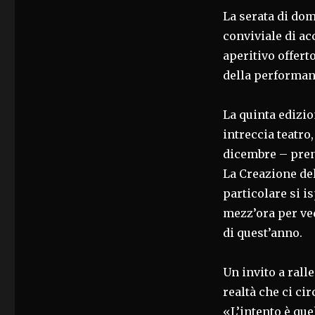
La serata di do
conviviale di ac
aperitivo offer
della performanc
La quinta edizi
intreccia teatro
dicembre – pren
La Creazione del
particolare si i
mezz’ora per ve
di quest’anno.
Un invito a rall
realtà che ci ci
«L’intento è que