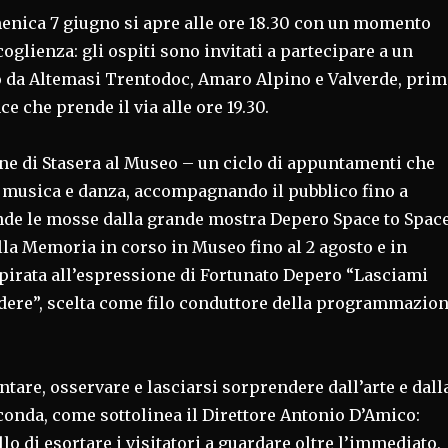
menica 7 giugno si apre alle ore 18.30 con un momento
coglienza: gli ospiti sono invitati a partecipare a un
to da Altemasi Trentodoc, Amaro Alpino e Valverde, prim
e che prende il via alle ore 19.30.
one di Stasera al Museo – un ciclo di appuntamenti che
, musica e danza, accompagnando il pubblico fino a
de le mosse dalla grande mostra Depero Space to Space
la Memoria in corso in Museo fino al 2 agosto e in
spirata all’espressione di Fortunato Depero “Lasciami
dere”, scelta come filo conduttore della programmazio
entare, osservare e lasciarsi sorprendere dall’arte e dall
rconda, come sottolinea il Direttore Antonio D’Amico:
llo di esortare i visitatori a guardare oltre l’immediato,