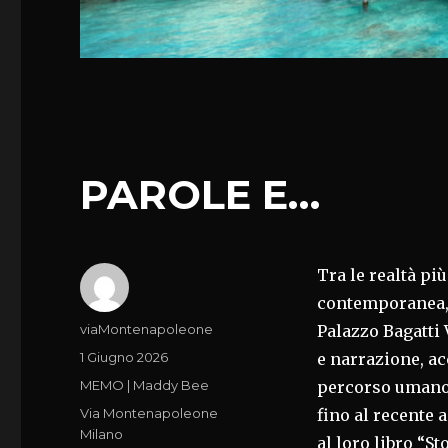
PAROLE E…
Tra le realtà pi
contemporanea, 
Autore
viaMontenapoleone
Palazzo Bagatti
Pubblicato
1 Giugno 2026
e narrazione, a
il
Categorie
MEMO | Maddy Bee
percorso umano e
Tag
Via Montenapoleone
fino al recente
Milano
al loro libro “St