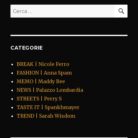
CER
Cerca:
CATEGORIE
BREAK | Nicole Ferro
FASHION | Anna Spam
MEMO | Maddy Bee
NEWS | Palazzo Lombardia
STREETS | Perry S
TASTE IT | Spankhmayer
TREND | Sarah Wisdom