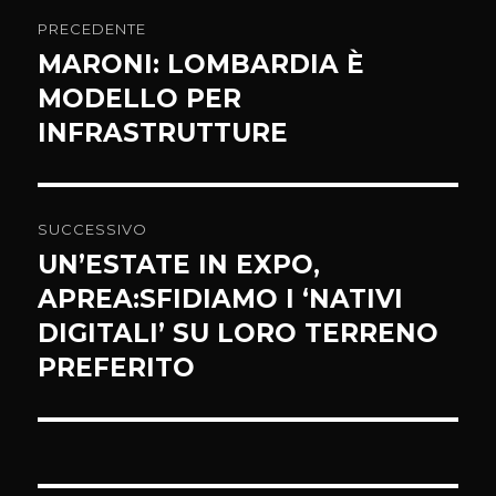
Navigazione
PRECEDENTE
articoli
MARONI: LOMBARDIA È
Articolo
precedente:
MODELLO PER
INFRASTRUTTURE
SUCCESSIVO
UN’ESTATE IN EXPO,
Articolo
successivo:
APREA:SFIDIAMO I ‘NATIVI
DIGITALI’ SU LORO TERRENO
PREFERITO