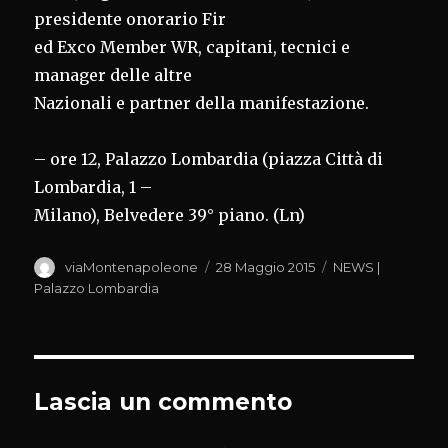
presidente onorario Fir
ed Exco Member WR, capitani, tecnici e
manager delle altre
Nazionali e partner della manifestazione.
– ore 12, Palazzo Lombardia (piazza Città di
Lombardia, 1 –
Milano), Belvedere 39° piano. (Ln)
Autore
Pubblicato
Categorie
viaMontenapoleone
28 Maggio 2015
NEWS |
il
Palazzo Lombardia
Lascia un commento