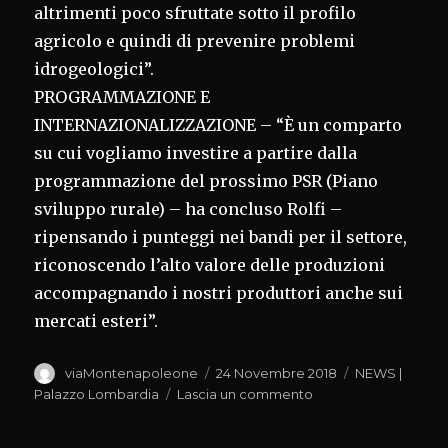
altrimenti poco sfruttate sotto il profilo
agricolo e quindi di prevenire problemi
idrogeologici”.
PROGRAMMAZIONE E
INTERNAZIONALIZZAZIONE – “È un comparto
su cui vogliamo investire a partire dalla
programmazione del prossimo PSR (Piano
sviluppo rurale) – ha concluso Rolfi –
ripensando i punteggi nei bandi per il settore,
riconoscendo l’alto valore delle produzioni
accompagnando i nostri produttori anche sui
mercati esteri”.
Autore
Pubblicato
Categorie
viaMontenapoleone
24 Novembre 2018
NEWS |
il
su
Palazzo Lombardia
Lascia un commento
GIORNATA
DELL’OLIO