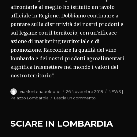
affrontarle al meglio ho istituito un tavolo
ufficiale in Regione. Dobbiamo continuare a
puntare sulla distintività dei nostri prodotti e
sul legame con il territorio, con un’efficace
azione di marketing territoriale e di
promozione. Raccontare la qualità del vino
lombardo e dei nostri prodotti agroalimentari
significa trasmettere nel mondo i valori del
nostro territorio”.
Autore
Pubblicato
Categorie
viaMontenapoleone
26 Novembre 2018
NEWS |
il
su
Palazzo Lombardia
Lascia un commento
VINO,
ANNO
DELL’EXPORT
SCIARE IN LOMBARDIA
RECORD