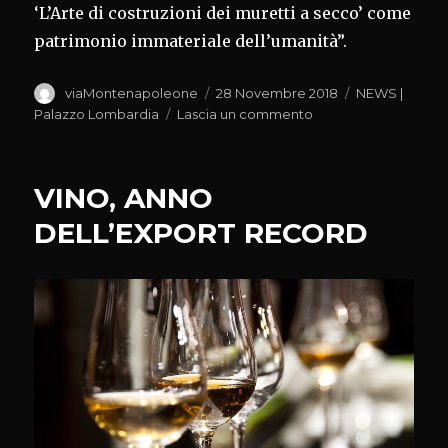
‘L’Arte di costruzioni dei muretti a secco’ come
patrimonio immateriale dell’umanità”.
Autore
Pubblicato
Categorie
viaMontenapoleone
28 Novembre 2018
NEWS |
il
su
Palazzo Lombardia
Lascia un commento
‘ARTE
DEI
MURETTI
VINO, ANNO
A
SECCO’
DELL’EXPORT RECORD