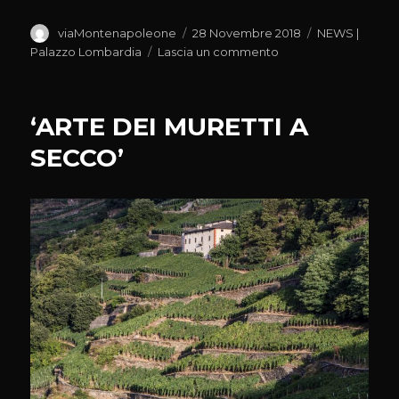
Autore
Pubblicato
Categorie
viaMontenapoleone
28 Novembre 2018
NEWS |
il
su
Palazzo Lombardia
Lascia un commento
“NAVI”
NEL
PARCO
‘ARTE DEI MURETTI A
SECCO’