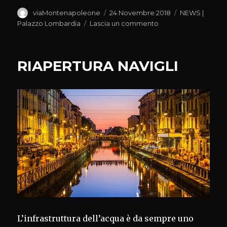
Autore
Pubblicato
Categorie
viaMontenapoleone
24 Novembre 2018
NEWS |
il
su
Palazzo Lombardia
Lascia un commento
GUIDA
VINIPLUS
2019
RIAPERTURA NAVIGLI
L’infrastruttura dell’acqua è da sempre uno