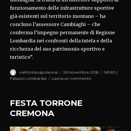
funzionamento delle infrastrutture sportive
già esistenti sul territorio montano – ha
concluso l’assessore Cambiaghi – che
conferma l’impegno permanente di Regione
Lombardia nei confronti della tutela e della
ricchezza del suo patrimonio sportivo e
turistico”.
Autore
Pubblicato
Categorie
viaMontenapoleone
26 Novembre 2018
NEWS |
il
su
Palazzo Lombardia
Lascia un commento
SCIARE
IN
LOMBARDIA
FESTA TORRONE
CREMONA