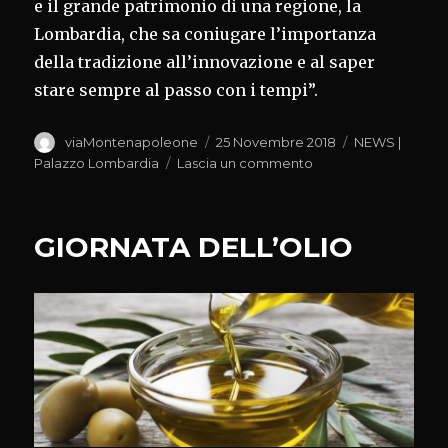
e il grande patrimonio di una regione, la
Lombardia, che sa coniugare l’importanza
della tradizione all’innovazione e al saper
stare sempre al passo con i tempi”.
Autore
Pubblicato
Categorie
viaMontenapoleone
25 Novembre 2018
NEWS |
il
su
Palazzo Lombardia
Lascia un commento
FESTA
TORRONE
CREMONA
GIORNATA DELL’OLIO