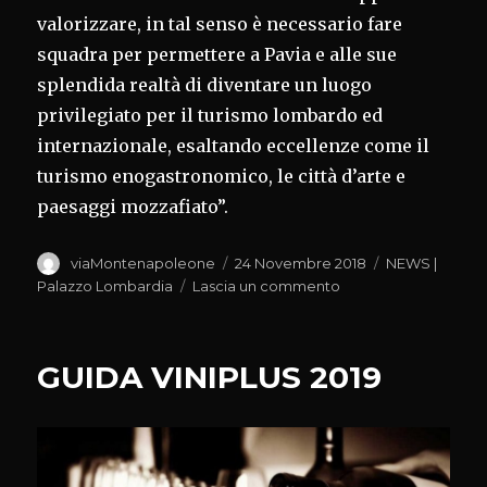
valorizzare, in tal senso è necessario fare
squadra per permettere a Pavia e alle sue
splendida realtà di diventare un luogo
privilegiato per il turismo lombardo ed
internazionale, esaltando eccellenze come il
turismo enogastronomico, le città d’arte e
paesaggi mozzafiato”.
Autore
Pubblicato
Categorie
viaMontenapoleone
24 Novembre 2018
NEWS |
il
su
Palazzo Lombardia
Lascia un commento
PAVIA
E
TURISMO
GUIDA VINIPLUS 2019