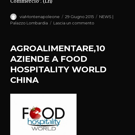
Commercio”. (Ln)
Autore
Pubblicato
Categorie
viaMontenapoleone
29 Giugno 2015
NEWS |
il
su
Palazzo Lombardia
Lascia un commento
SALDI
ESTIVI
NELLA
AGROALIMENTARE,10
NOSTRA
REGIONE
AZIENDE A FOOD
AL
HOSPITALITY WORLD
VIA
DAL
CHINA
4
LUGLIO