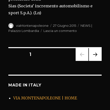
Sias (Societa’ incremento automobilismo e
sport S.p.A.). (Ln)
Autore
Pubblicato
Categorie
viaMontenapoleone
27 Giugno 2015
NEWS |
il
su
Palazzo Lombardia
Lascia un commento
GP
MONZA,
MARONI:LA
FERRARI
Paginazione
PAGINA
1
SCENDA
IN
PAGI
degli
PISTA
NA
CON
SUCC
articoli
ESSI
NOI
VA
PER
MADE IN ITALY
QUESTA
BATTAGLIA
VIA MONTENAPOLEONE | HOME