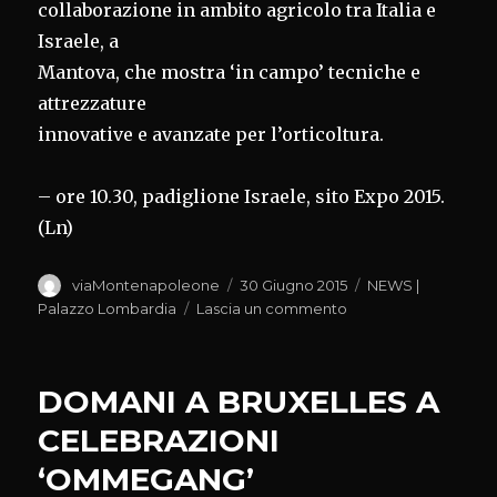
collaborazione in ambito agricolo tra Italia e
Israele, a
Mantova, che mostra ‘in campo’ tecniche e
attrezzature
innovative e avanzate per l’orticoltura.
– ore 10.30, padiglione Israele, sito Expo 2015.
(Ln)
Autore
Pubblicato
Categorie
viaMontenapoleone
30 Giugno 2015
NEWS |
il
su
Palazzo Lombardia
Lascia un commento
PRESENTAZIONE
DEMO
FARM
DOMANI A BRUXELLES A
ORTICOLA
CELEBRAZIONI
‘OMMEGANG’