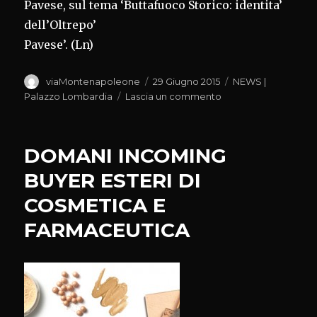
Pavese, sul tema ‘Buttafuoco Storico: identita’
dell’Oltrepo’
Pavese’. (Ln)
Autore
Pubblicato
Categorie
viaMontenapoleone
29 Giugno 2015
NEWS |
il
su
Palazzo Lombardia
Lascia un commento
DOMANI
CONFERENZA
STAMPA
DOMANI INCOMING
CONSORZIO
OLTREPO
BUYER ESTERI DI
PAVESE
COSMETICA E
FARMACEUTICA