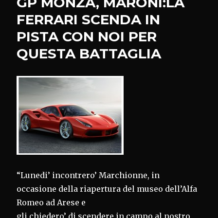
GP MONZA, MARONI:LA
ALFA
ROMEO
FERRARI SCENDA IN
DI
PISTA CON NOI PER
ARESE
QUESTA BATTAGLIA
“Lunedi’ incontrero’ Marchionne, in
occasione della riapertura del museo dell’Alfa
Romeo ad Arese e
gli chiedero’ di scendere in campo al nostro