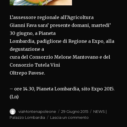
L’assessore regionale all’Agricoltura
Gianni Fava sara’ presente domani, martedi’
30 giugno, a Pianeta
Lombardia, padiglione di Regione a Expo, alla
degustazione a
cura del Consorzio Melone Mantovano e del
Consorzio Tutela Vini
Oltrepo Pavese.
– ore 14.30, Pianeta Lombardia, sito Expo 2015.
(Ln)
Autore
Pubblicato
Categorie
viaMontenapoleone
29 Giugno 2015
NEWS |
il
su
Palazzo Lombardia
Lascia un commento
DEGUSTAZIONE