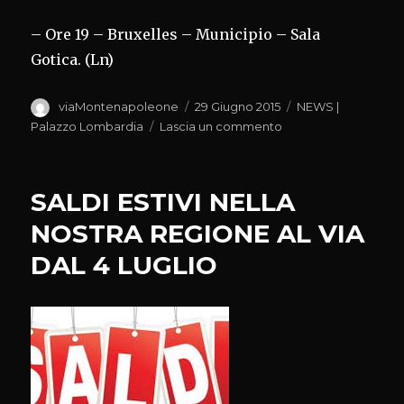
– Ore 19 – Bruxelles – Municipio – Sala
Gotica. (Ln)
Autore
Pubblicato
Categorie
viaMontenapoleone
29 Giugno 2015
NEWS |
il
su
Palazzo Lombardia
Lascia un commento
DOMANI
A
BRUXELLES
SALDI ESTIVI NELLA
A
CELEBRAZIONI
NOSTRA REGIONE AL VIA
‘OMMEGANG’
DAL 4 LUGLIO