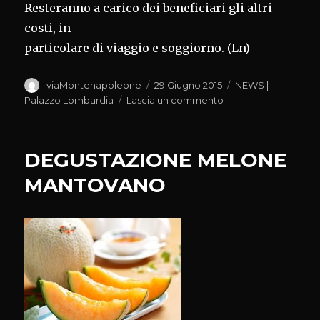
Resteranno a carico dei beneficiari gli altri
costi, in
particolare di viaggio e soggiorno. (Ln)
Autore
Pubblicato
Categorie
viaMontenapoleone
29 Giugno 2015
NEWS |
il
su
Palazzo Lombardia
Lascia un commento
AGROALIMENTARE,1
AZIENDE
A
DEGUSTAZIONE MELONE
FOOD
HOSPITALITY
MANTOVANO
WORLD
CHINA