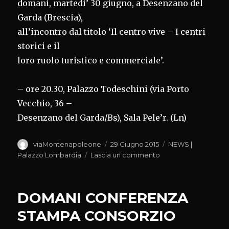
domani, martedi’ 30 giugno, a Desenzano del
Garda (Brescia),
all’incontro dal titolo ‘Il centro vive – I centri
storici e il
loro ruolo turistico e commerciale’.
– ore 20.30, Palazzo Todeschini (via Porto
Vecchio, 36 –
Desenzano del Garda/Bs), Sala Pele’r. (Ln)
Autore
Pubblicato
Categorie
viaMontenapoleone
29 Giugno 2015
NEWS |
il
su
Palazzo Lombardia
Lascia un commento
A
DESENZANO/BS
A
DOMANI CONFERENZA
INCONTRO
SU
STAMPA CONSORZIO
CENTRI