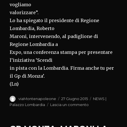
vogliamo
valorizzare”.
Lo ha spiegato il presidente di Regione
Lombardia, Roberto
Maroni, intervenendo, al padiglione di
Regione Lombardia a
Expo, una conferenza stampa per presentare
l’iniziativa ‘Scendi
in pista con la Lombardia. Firma anche tu per
il Gp di Monza’.
(Ln)
Autore
Pubblicato
Categorie
viaMontenapoleone
27 Giugno 2015
NEWS |
il
su
Palazzo Lombardia
Lascia un commento
LUNEDI’
RIAPRIAMO
MUSEO