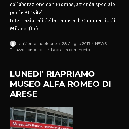
collaborazione con Promos, azienda speciale
per le Attivita’
Internazionali della Camera di Commercio di
Milano. (Ln)
Autore
Pubblicato
Categorie
viaMontenapoleone
28 Giugno 2015
NEWS |
il
su
Palazzo Lombardia
Lascia un commento
DOMANI
INCOMING
BUYER
LUNEDI’ RIAPRIAMO
ESTERI
DI
MUSEO ALFA ROMEO DI
COSMETICA
ARESE
E
FARMACEUTICA