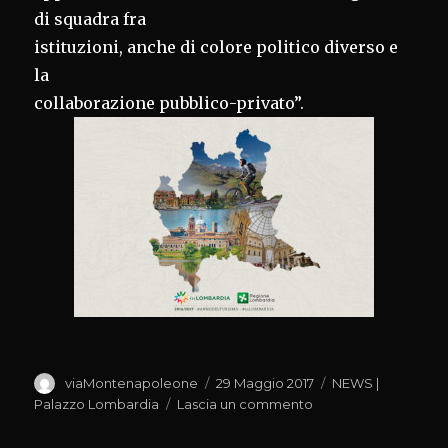
di squadra fra
istituzioni, anche di colore politico diverso e
la
collaborazione pubblico-privato”.
Autore
Pubblicato
Categorie
viaMontenapoleone
29 Maggio 2017
NEWS |
il
su
Palazzo Lombardia
Lascia un commento
ANNO
TURISMO,