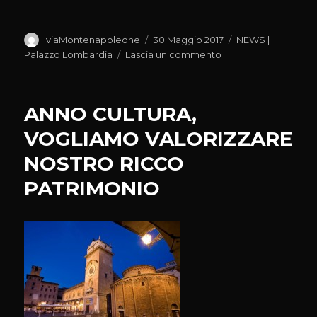
Autore
Pubblicato
Categorie
viaMontenapoleone
30 Maggio 2017
NEWS |
il
su
Palazzo Lombardia
Lascia un commento
BERLUSCONI
E
MORATTI
ANNO CULTURA,
HANNO
RESO
VOGLIAMO VALORIZZARE
GRANDE
NOSTRO RICCO
LA
NOSTRA
PATRIMONIO
REGIONE