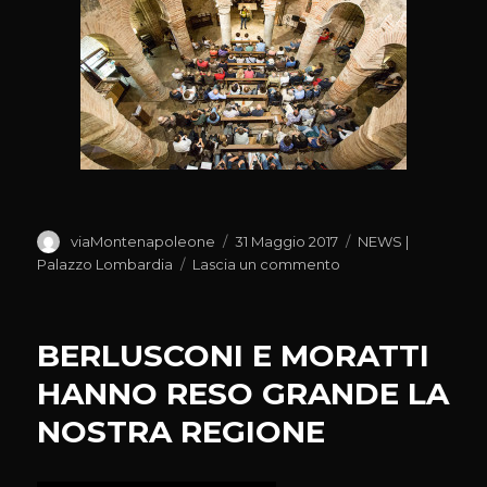
Autore
Pubblicato
Categorie
viaMontenapoleone
31 Maggio 2017
NEWS |
il
su
Palazzo Lombardia
Lascia un commento
SERATA
INAUGURALE
DI
BERLUSCONI E MORATTI
‘TRAME
SONORE’
HANNO RESO GRANDE LA
A
NOSTRA REGIONE
MANTOVA