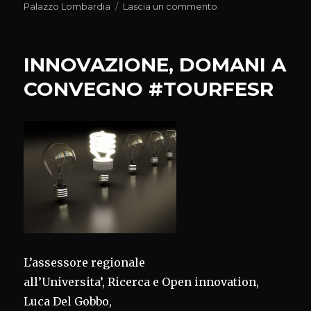
il
su
Palazzo Lombardia
Lascia un commento
‘UN
IMMENSO
DESIDERIO
INNOVAZIONE, DOMANI A
DI
FESTA’
CONVEGNO #TOURFESR
AL
VITTORIALE
DI
GARDONE/BS
L’assessore regionale
all’Universita’, Ricerca e Open innovation,
Luca Del Gobbo,