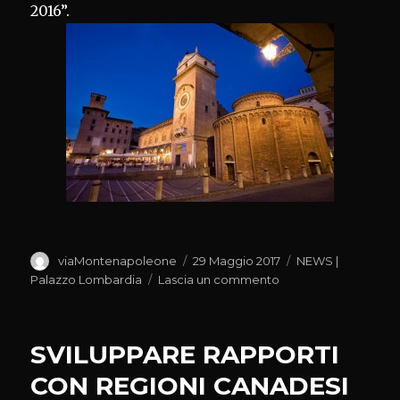
2016”.
Autore
Pubblicato
Categorie
viaMontenapoleone
29 Maggio 2017
NEWS |
il
su
Palazzo Lombardia
Lascia un commento
ANNO
CULTURA,
VOGLIAMO
SVILUPPARE RAPPORTI
VALORIZZARE
NOSTRO
CON REGIONI CANADESI
RICCO