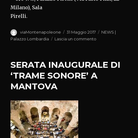
Milano), Sala
Pirelli.
Autore
Pubblicato
Categorie
viaMontenapoleone
31 Maggio 2017
NEWS |
il
su
Palazzo Lombardia
Lascia un commento
INNOVAZIONE,
DOMANI
A
SERATA INAUGURALE DI
CONVEGNO
#TOURFESR
‘TRAME SONORE’ A
MANTOVA