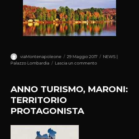
Autore
Pubblicato
Categorie
viaMontenapoleone
29 Maggio 2017
NEWS |
il
su
Palazzo Lombardia
Lascia un commento
SVILUPPARE
RAPPORTI
CON
ANNO TURISMO, MARONI:
REGIONI
CANADESI
TERRITORIO
PROTAGONISTA