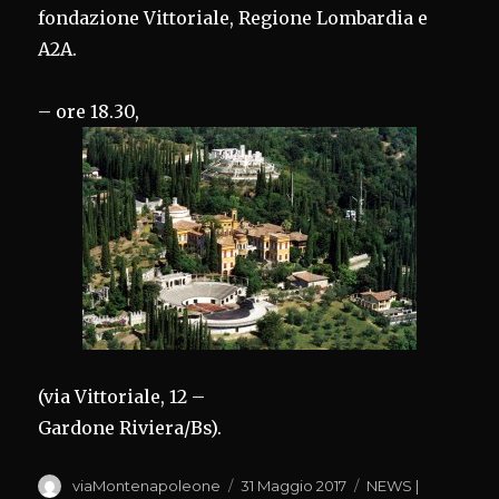
fondazione Vittoriale, Regione Lombardia e
A2A.
– ore 18.30,
(via Vittoriale, 12 –
Gardone Riviera/Bs).
Autore
Pubblicato
Categorie
viaMontenapoleone
31 Maggio 2017
NEWS |