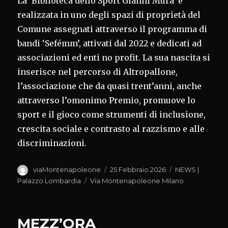
La ‘Biblioteca dello Sport Gianni Mura’ è
realizzata in uno degli spazi di proprietà del
Comune assegnati attraverso il programma di
bandi ‘Sefémm’, attivati dal 2022 e dedicati ad
associazioni ed enti no profit. La sua nascita si
inserisce nel percorso di Altropallone,
l’associazione che da quasi trent’anni, anche
attraverso l’omonimo Premio, promuove lo
sport e il gioco come strumenti di inclusione,
crescita sociale e contrasto al razzismo e alle
discriminazioni.
Autore
Pubblicato
Categorie
viaMontenapoleone
25 Febbraio 2026
NEWS |
il
Tag
Palazzo Lombardia
Via Montenapoleone Milano
MEZZ’ORA