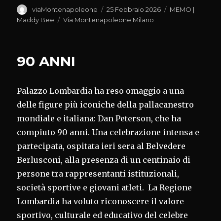
Autore
Pubblicato
Categorie
viaMontenapoleone
25 Febbraio 2026
MEMO |
il
Tag
Maddy Bee
Via Montenapoleone Milano
90 ANNI
Palazzo Lombardia ha reso omaggio a una
delle figure più iconiche della pallacanestro
mondiale e italiana: Dan Peterson, che ha
compiuto 90 anni. Una celebrazione intensa e
partecipata, ospitata ieri sera al Belvedere
Berlusconi, alla presenza di un centinaio di
persone tra rappresentanti istituzionali,
società sportive e giovani atleti. La Regione
Lombardia ha voluto riconoscere il valore
sportivo, culturale ed educativo del celebre