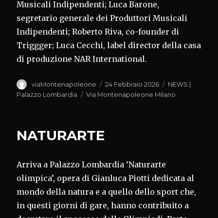
Musicali Indipendenti; Luca Barone,
segretario generale dei Produttori Musicali
Indipendenti; Roberto Riva, co-founder di
Triggger; Luca Cecchi, label director della casa
di produzione NAR International.
Autore
Pubblicato
Categorie
viaMontenapoleone
24 Febbraio 2026
NEWS |
il
Tag
Palazzo Lombardia
Via Montenapoleone Milano
NATURARTE
Arriva a Palazzo Lombardia ‘Naturarte
olimpica’, opera di Gianluca Piotti dedicata al
mondo della natura e a quello dello sport che,
in questi giorni di gare, hanno contribuito a