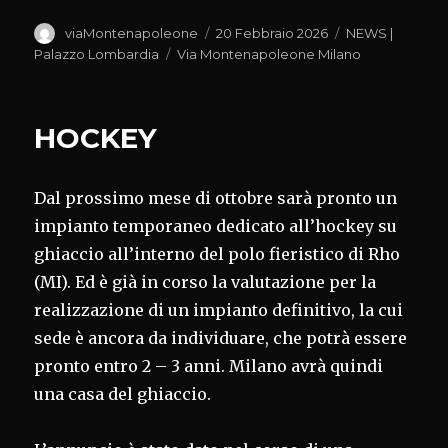
Autore
Pubblicato
Categorie
viaMontenapoleone
20 Febbraio 2026
NEWS |
il
Tag
Palazzo Lombardia
Via Montenapoleone Milano
HOCKEY
Dal prossimo mese di ottobre sarà pronto un
impianto temporaneo dedicato all’hockey su
ghiaccio all’interno del polo fieristico di Rho
(MI). Ed è già in corso la valutazione per la
realizzazione di un impianto definitivo, la cui
sede è ancora da individuare, che potrà essere
pronto entro 2 – 3 anni. Milano avrà quindi
una casa del ghiaccio.