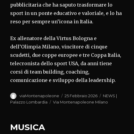
pubblicitaria che ha saputo trasformare lo
sport in un ponte educativo e valoriale, e lo ha
reso per sempre un’icona in Italia.
Ex allenatore della Virtus Bologna e
dell’Olimpia Milano, vincitore di cinque
scudetti, due coppe europee e tre Coppa Italia,
telecronista dello sport USA, da anni tiene
corsi di team building, coaching,
comunicazione e sviluppo della leadership.
Autore
Pubblicato
Categorie
viaMontenapoleone
25 Febbraio 2026
NEWS |
il
Tag
Palazzo Lombardia
Via Montenapoleone Milano
MUSICA