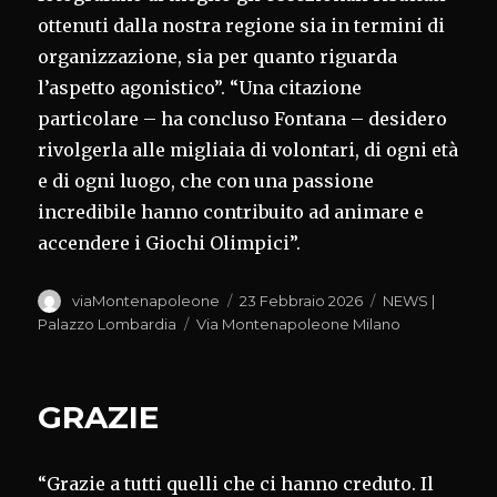
ottenuti dalla nostra regione sia in termini di
organizzazione, sia per quanto riguarda
l’aspetto agonistico”. “Una citazione
particolare – ha concluso Fontana – desidero
rivolgerla alle migliaia di volontari, di ogni età
e di ogni luogo, che con una passione
incredibile hanno contribuito ad animare e
accendere i Giochi Olimpici”.
Autore
Pubblicato
Categorie
viaMontenapoleone
23 Febbraio 2026
NEWS |
il
Tag
Palazzo Lombardia
Via Montenapoleone Milano
GRAZIE
“Grazie a tutti quelli che ci hanno creduto. Il