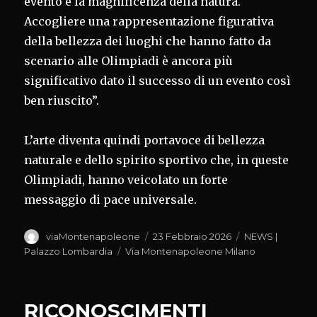
evento e la magnificenza della natura.
Accogliere una rappresentazione figurativa
della bellezza dei luoghi che hanno fatto da
scenario alle Olimpiadi è ancora più
significativo dato il successo di un evento così
ben riuscito”.
L’arte diventa quindi portavoce di bellezza
naturale e dello spirito sportivo che, in queste
Olimpiadi, hanno veicolato un forte
messaggio di pace universale.
Autore
Pubblicato
Categorie
viaMontenapoleone
23 Febbraio 2026
NEWS |
il
Tag
Palazzo Lombardia
Via Montenapoleone Milano
RICONOSCIMENTI