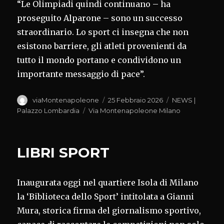
“Le Olimpiadi quindi continuano – ha
proseguito Alparone – sono un successo
straordinario. Lo sport ci insegna che non
esistono barriere, gli atleti provenienti da
tutto il mondo portano e condividono un
importante messaggio di pace”.
Autore
Pubblicato
Categorie
viaMontenapoleone
25 Febbraio 2026
NEWS |
il
Tag
Palazzo Lombardia
Via Montenapoleone Milano
LIBRI SPORT
Inaugurata oggi nel quartiere Isola di Milano
la ‘Biblioteca dello Sport’ intitolata a Gianni
Mura, storica firma del giornalismo sportivo,