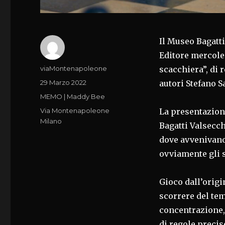
Il Museo Bagatt
Editore mercoled
Autore
viaMontenapoleone
scacchiera”, di 
Pubblicato
29 Marzo 2022
autori Stefano S
il
Categorie
MEMO | Maddy Bee
Tag
Via Montenapoleone
La presentazione
Milano
Bagatti Valsecchi
dove avvenivano
ovviamente gli 
Gioco dall’orig
scorrere del te
concentrazione, 
di regole precis