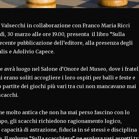
i Valsecchi in collaborazione con Franco Maria Ricci
ì, 30 marzo alle ore 19.00, presenta il libro “Sulla
recente pubblicazione dell’editore, alla presenza degli
alis e Adolivio Capece.
 avrà luogo nel Salone d’Onore del Museo, dove i fratel
 erano soliti accogliere i loro ospiti per balli e feste e
 partite dei giochi più vari tra cui non mancavano mai
scacchi.
ine molto antica che non ha mai perso fascino con lo
mpo, gli scacchi richiedono ragionamento logico,
capacità di astrazione, fiducia in sé stessi e disciplina
e. Il volume “Sulla scacchiera” ne esplora vari aspetti tr