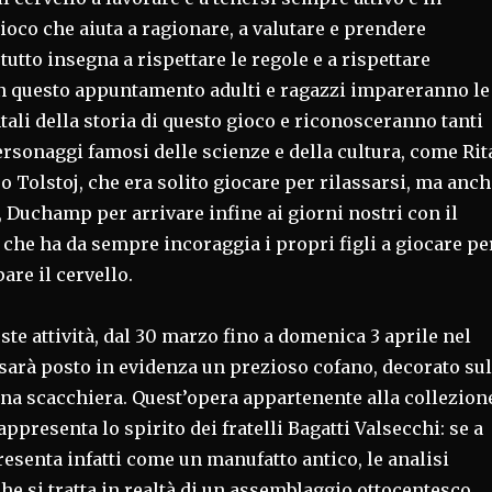
gioco che aiuta a ragionare, a valutare e prendere
tutto insegna a rispettare le regole e a rispettare
on questo appuntamento adulti e ragazzi impareranno le
li della storia di questo gioco e riconosceranno tanti
ersonaggi famosi delle scienze e della cultura, come Rit
o Tolstoj, che era solito giocare per rilassarsi, ma anch
, Duchamp per arrivare infine ai giorni nostri con il
 che ha da sempre incoraggia i propri figli a giocare pe
are il cervello.
ste attività, dal 30 marzo fino a domenica 3 aprile nel
sarà posto in evidenza un prezioso cofano, decorato sul
na scacchiera. Quest’opera appartenente alla collezion
ppresenta lo spirito dei fratelli Bagatti Valsecchi: se a
resenta infatti come un manufatto antico, le analisi
he si tratta in realtà di un assemblaggio ottocentesco