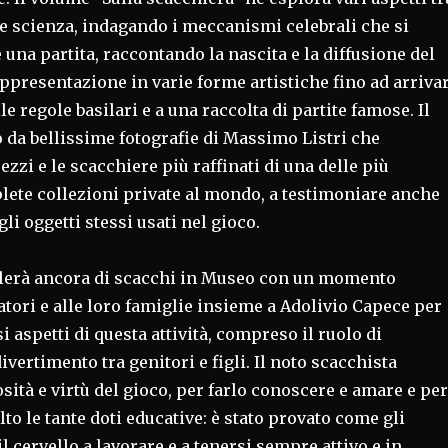
a e scienza, indagando i meccanismi celebrali che si
 una partita, raccontando la nascita e la diffusione del
appresentazione in varie forme artistiche fino ad arriva
le regole basilari e a una raccolta di partite famose. Il
o da bellissime fotografie di Massimo Listri che
zzi e le scacchiere più raffinati di una delle più
lete collezioni private al mondo, a testimoniare anche
li oggetti stessi usati nel gioco.
parlerà ancora di scacchi in Museo con un momento
tatori e alle loro famiglie insieme a Adolivio Capece per
i aspetti di questa attività, compreso il ruolo di
ivertimento tra genitori e figli. Il noto scacchista
sità e virtù del gioco, per farlo conoscere e amare e per
lto le tante doti educative: è stato provato come gli
il cervello a lavorare e a tenersi sempre attivo e in