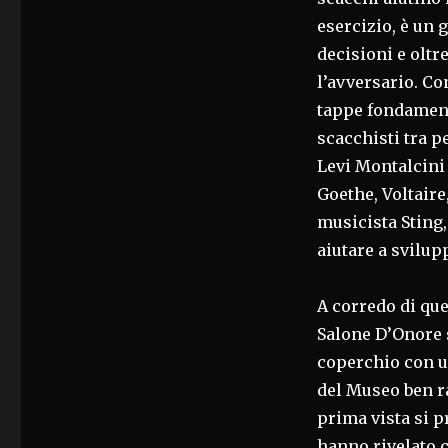
esercizio, è un 
decisioni e oltre
l’avversario. C
tappe fondamenta
scacchisti tra p
Levi Montalcini 
Goethe, Voltaire
musicista Sting,
aiutare a svilupp
A corredo di que
Salone D’Onore 
coperchio con u
del Museo ben ra
prima vista si p
hanno rivelato c