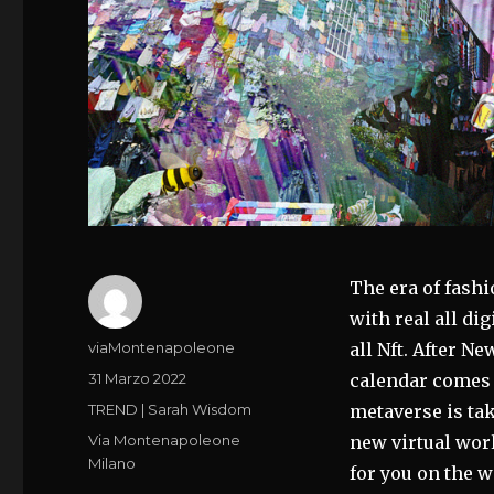
The era of fash
with real all di
Autore
viaMontenapoleone
all Nft. After N
Pubblicato
31 Marzo 2022
calendar comes 
il
Categorie
TREND | Sarah Wisdom
metaverse is tak
Tag
Via Montenapoleone
new virtual wor
Milano
for you on the w