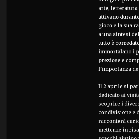
arte, letteratur
attivano durante
gioco e la sua r
a una sintesi del
tutto è corredat
immortalano i pe
preziose e comp
l’importanza deg
Il 2 aprile si 
dedicato ai visi
scoprire i divers
condivisione e d
racconterà curio
metterne in risa
scacchi aiutino 