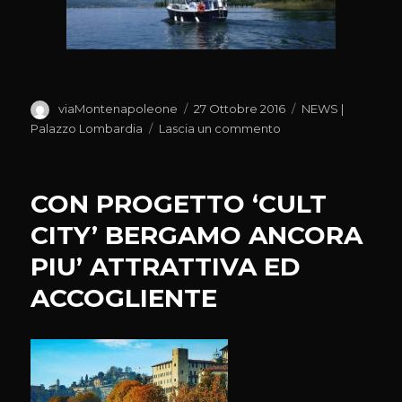
Autore
Pubblicato
Categorie
viaMontenapoleone
27 Ottobre 2016
NEWS |
il
su
Palazzo Lombardia
Lascia un commento
PRESENTAZIONE
RISULTATI
PROGETTO
CON PROGETTO ‘CULT
‘UN
MARE
CITY’ BERGAMO ANCORA
DI
PIU’ ATTRATTIVA ED
LAGHI’
ACCOGLIENTE