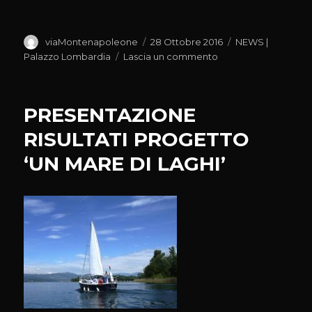
Autore
Pubblicato
Categorie
viaMontenapoleone
28 Ottobre 2016
NEWS |
il
su
Palazzo Lombardia
Lascia un commento
TELECOMUNICAZION
TERZI:
450MLN
PRESENTAZIONE
PER
BANDA
RISULTATI PROGETTO
ULTRA
‘UN MARE DI LAGHI’
LARGA