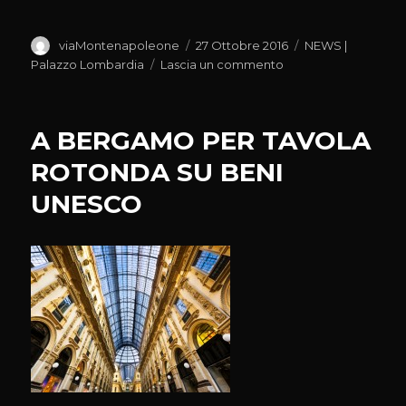
Autore
Pubblicato
Categorie
viaMontenapoleone
27 Ottobre 2016
NEWS |
il
su
Palazzo Lombardia
Lascia un commento
CON
PROGETTO
‘CULT
A BERGAMO PER TAVOLA
CITY’
BERGAMO
ROTONDA SU BENI
ANCORA
UNESCO
PIU’
ATTRATTIVA
ED
ACCOGLIENTE