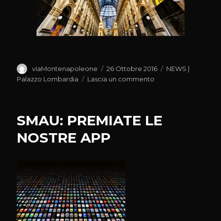
Autore
Pubblicato
Categorie
viaMontenapoleone
26 Ottobre 2016
NEWS |
il
su
Palazzo Lombardia
Lascia un commento
A
BERGAMO
PER
SMAU: PREMIATE LE
TAVOLA
ROTONDA
NOSTRE APP
SU
BENI
UNESCO