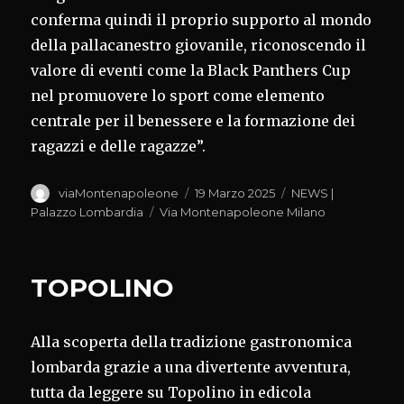
conferma quindi il proprio supporto al mondo
della pallacanestro giovanile, riconoscendo il
valore di eventi come la Black Panthers Cup
nel promuovere lo sport come elemento
centrale per il benessere e la formazione dei
ragazzi e delle ragazze”.
Autore
Pubblicato
Categorie
viaMontenapoleone
19 Marzo 2025
NEWS |
il
Tag
Palazzo Lombardia
Via Montenapoleone Milano
TOPOLINO
Alla scoperta della tradizione gastronomica
lombarda grazie a una divertente avventura,
tutta da leggere su Topolino in edicola