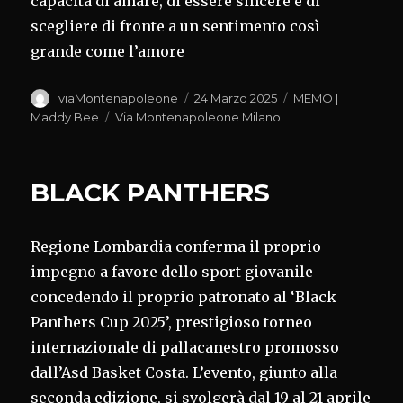
capacità di amare, di essere sincere e di
scegliere di fronte a un sentimento così
grande come l’amore
Autore
Pubblicato
Categorie
viaMontenapoleone
24 Marzo 2025
MEMO |
il
Tag
Maddy Bee
Via Montenapoleone Milano
BLACK PANTHERS
Regione Lombardia conferma il proprio
impegno a favore dello sport giovanile
concedendo il proprio patronato al ‘Black
Panthers Cup 2025’, prestigioso torneo
internazionale di pallacanestro promosso
dall’Asd Basket Costa. L’evento, giunto alla
seconda edizione, si svolgerà dal 19 al 21 aprile