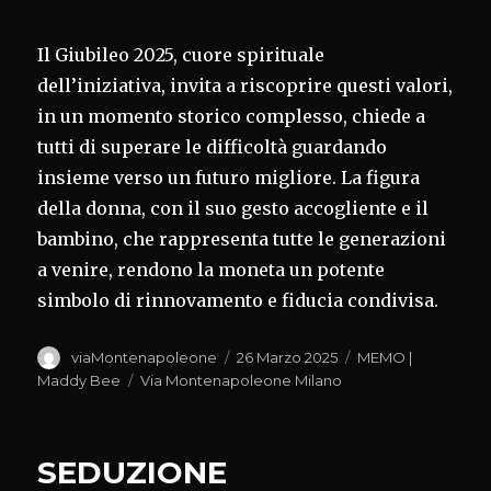
Il Giubileo 2025, cuore spirituale
dell’iniziativa, invita a riscoprire questi valori,
in un momento storico complesso, chiede a
tutti di superare le difficoltà guardando
insieme verso un futuro migliore. La figura
della donna, con il suo gesto accogliente e il
bambino, che rappresenta tutte le generazioni
a venire, rendono la moneta un potente
simbolo di rinnovamento e fiducia condivisa.
Autore
Pubblicato
Categorie
viaMontenapoleone
26 Marzo 2025
MEMO |
il
Tag
Maddy Bee
Via Montenapoleone Milano
SEDUZIONE