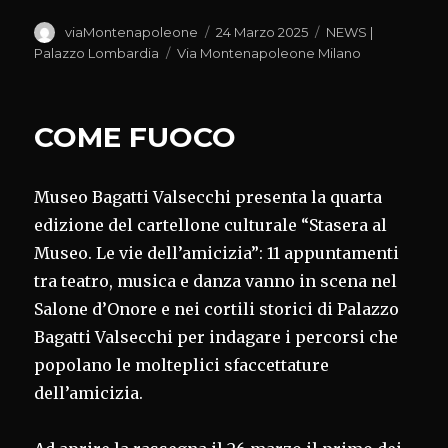
Autore
Pubblicato
Categorie
viaMontenapoleone
24 Marzo 2025
NEWS |
il
Tag
Palazzo Lombardia
Via Montenapoleone Milano
COME FUOCO
Museo Bagatti Valsecchi presenta la quarta
edizione del cartellone culturale “Stasera al
Museo. Le vie dell’amicizia”: 11 appuntamenti
tra teatro, musica e danza vanno in scena nel
Salone d’Onore e nei cortili storici di Palazzo
Bagatti Valsecchi per indagare i percorsi che
popolano le molteplici sfaccettature
dell’amicizia.