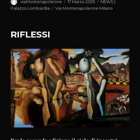
Autore
Pubblicato
Categorie
viaMontenapoleone
17 Marzo 2025
NEWS |
il
Tag
Palazzo Lombardia
Via Montenapoleone Milano
RIFLESSI