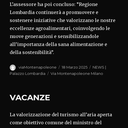
L’assessore ha poi concluso: “Regione
Lombardia continuerà a promuovere e
sostenere iniziative che valorizzano le nostre
eccellenze agroalimentari, coinvolgendo le
nuove generazioni e sensibilizzandole
all’importanza della sana alimentazione e
della sostenibilità”.
Autore
Pubblicato
Categorie
viaMontenapoleone
18 Marzo 2025
NEWS |
il
Tag
Palazzo Lombardia
Via Montenapoleone Milano
VACANZE
La valorizzazione del turismo all’aria aperta
come obiettivo comune del ministro del