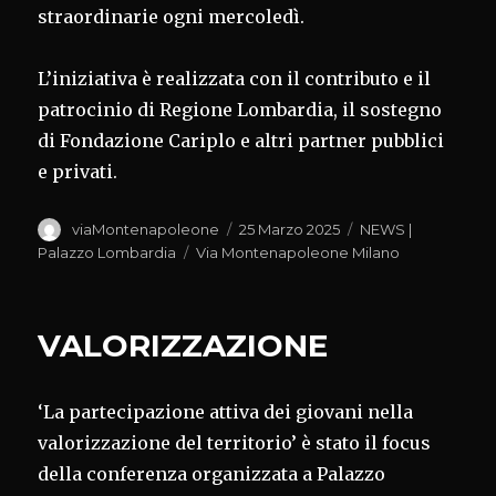
straordinarie ogni mercoledì.
L’iniziativa è realizzata con il contributo e il
patrocinio di Regione Lombardia, il sostegno
di Fondazione Cariplo e altri partner pubblici
e privati.
Autore
Pubblicato
Categorie
viaMontenapoleone
25 Marzo 2025
NEWS |
il
Tag
Palazzo Lombardia
Via Montenapoleone Milano
VALORIZZAZIONE
‘La partecipazione attiva dei giovani nella
valorizzazione del territorio’ è stato il focus
della conferenza organizzata a Palazzo