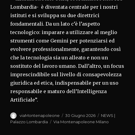
Lombardia- è diventata centrale per i nostri
istituti e si sviluppa su due direttrici
fondamentali. Da un lato c’è l’aspetto
tecnologico: imparare a utilizzare al meglio
strumenti come Gemini per potenziarsi ed
evolvere professionalmente, garantendo così
che la tecnologia sia un alleato e non un
sostituto del lavoro umano. Dall’altro, un focus
imprescindibile sul livello di consapevolezza
giuridica ed etica, indispensabile per un uso
responsabile e maturo dell’Intelligenza
Artificiale”.
Autore
Pubblicato
Categorie
viaMontenapoleone
30 Giugno 2026
NEWS |
il
Tag
Palazzo Lombardia
Via Montenapoleone Milano