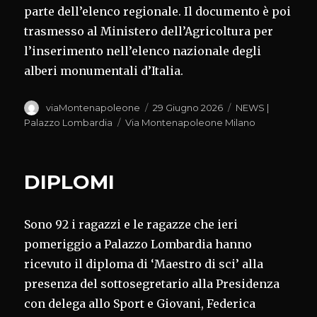
parte dell’elenco regionale. Il documento è poi
trasmesso al Ministero dell’Agricoltura per
l’inserimento nell’elenco nazionale degli
alberi monumentali d’Italia.
Autore
Pubblicato
Categorie
viaMontenapoleone
29 Giugno 2026
NEWS |
il
Tag
Palazzo Lombardia
Via Montenapoleone Milano
DIPLOMI
Sono 92 i ragazzi e le ragazze che ieri
pomeriggio a Palazzo Lombardia hanno
ricevuto il diploma di ‘Maestro di sci’ alla
presenza del sottosegretario alla Presidenza
con delega allo Sport e Giovani, Federica