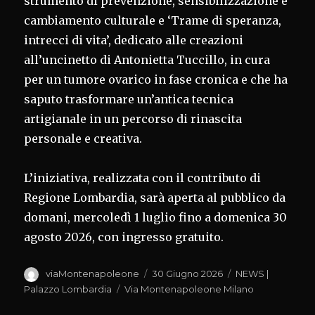
strumento di prevenzione, sensibilizzazione e
cambiamento culturale e ‘Trame di speranza,
intrecci di vita’, dedicato alle creazioni
all’uncinetto di Antonietta Tuccillo, in cura
per un tumore ovarico in fase cronica e che ha
saputo trasformare un’antica tecnica
artigianale in un percorso di rinascita
personale e creativa.
L’iniziativa, realizzata con il contributo di
Regione Lombardia, sarà aperta al pubblico da
domani, mercoledì 1 luglio fino a domenica 30
agosto 2026, con ingresso gratuito.
Autore
Pubblicato
Categorie
viaMontenapoleone
30 Giugno 2026
NEWS |
il
Tag
Palazzo Lombardia
Via Montenapoleone Milano