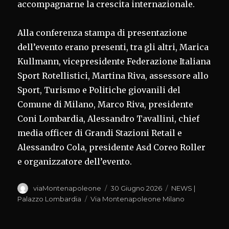
accompagnarne la crescita internazionale.
Alla conferenza stampa di presentazione
dell’evento erano presenti, tra gli altri, Marica
Kullmann, vicepresidente Federazione Italiana
Sport Rotellistici, Martina Riva, assessore allo
Sport, Turismo e Politiche giovanili del
Comune di Milano, Marco Riva, presidente
Coni Lombardia, Alessandro Tavallini, chief
media officer di Grandi Stazioni Retail e
Alessandro Cola, presidente Asd Coreo Roller
e organizzatore dell’evento.
Autore
Pubblicato
Categorie
viaMontenapoleone
30 Giugno 2026
NEWS |
il
Tag
Palazzo Lombardia
Via Montenapoleone Milano