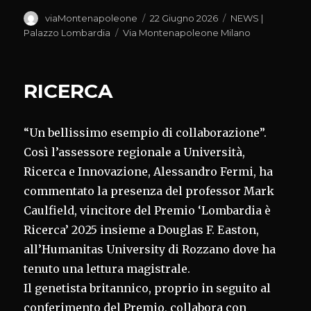
Autore
Pubblicato
Categorie
viaMontenapoleone
22 Giugno 2026
NEWS |
il
Tag
Palazzo Lombardia
Via Montenapoleone Milano
RICERCA
“Un bellissimo esempio di collaborazione”.
Così l’assessore regionale a Università,
Ricerca e Innovazione, Alessandro Fermi, ha
commentato la presenza del professor Mark
Caulfield, vincitore del Premio ‘Lombardia è
Ricerca’ 2025 insieme a Douglas F. Easton,
all’Humanitas University di Rozzano dove ha
tenuto una lettura magistrale.
Il genetista britannico, proprio in seguito al
conferimento del Premio, collabora con