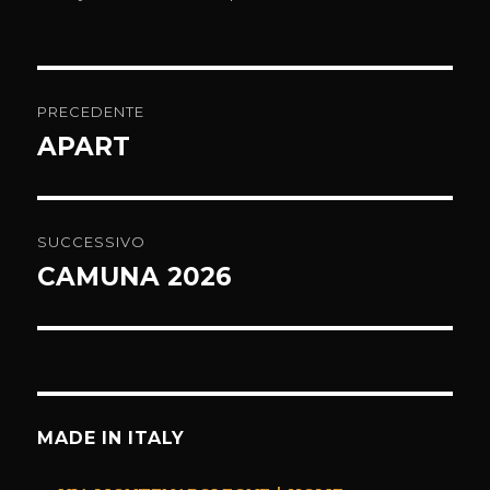
Navigazione
PRECEDENTE
articoli
APART
Articolo
precedente:
SUCCESSIVO
CAMUNA 2026
Articolo
successivo:
MADE IN ITALY