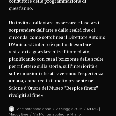
conduttore della programmazione di
quest’anno.
Un invito a rallentare, osservare e lasciarsi
sorprendere dall’arte e dalla realtà che ci
circonda, come sottolinea il Direttore Antonio
D’Amico: «L’intento è quello di esortare i
visitatori a guardare oltre l’immediato,
pianificando con cura l’orizzonte delle scelte
per riflettere sulla storia, sull’interiorità e
sulle emozioni che attraversano l’esperienza
umana, come recita il motto presente nel
Salone d’Onore del Museo “Respice finem” –
rivolgiti al fine».
Autore
Pubblicato
Categorie
viaMontenapoleone
29 Maggio 2026
MEMO |
il
Tag
Maddy Bee
Via Montenapoleone Milano