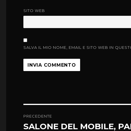
SITO WEB
SALVA IL MIO NOME, EMAIL E SITO WEB IN QU
Navigazione
PRECEDENTE
articoli
SALONE DEL MOBILE, PA
Articolo