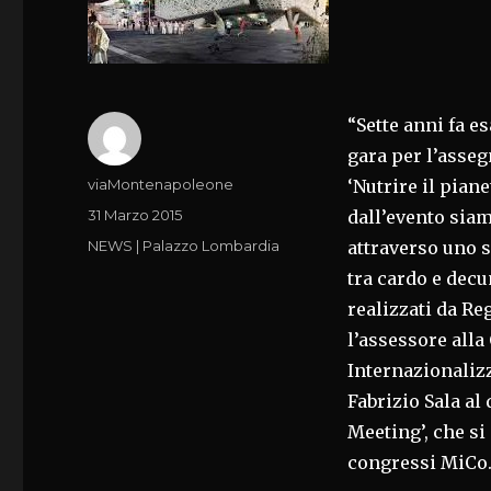
“Sette anni fa e
gara per l’asseg
Autore
viaMontenapoleone
‘Nutrire il piane
Pubblicato
31 Marzo 2015
dall’evento sia
il
Categorie
NEWS | Palazzo Lombardia
attraverso uno s
tra cardo e decu
realizzati da Reg
l’assessore alla
Internazionaliz
Fabrizio Sala al
Meeting’, che si
congressi MiCo.