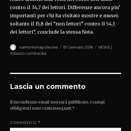
contro il 34,7 dei lettori. Differenze ancora piu’
importanti per chi ha visitato mostre e musei:
soltanto il 15,8 dei “non lettori” contro il 54,1
dei lettori”, conclude la stessa Nota.
Autore
Pubblicato
Categorie
viaMontenapoleone
19 Gennaio 2018
NEWS |
il
Palazzo Lombardia
Lascia un commento
Il tuo indirizzo email non sarà pubblicato.
I campi
obbligatori sono contrassegnati
*
COMMENTO
*