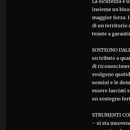
La sicurezza è u
insieme un biso
maggior forza. L
di un territorio 
tenute a garantir
SOSTEGNO DALLE
un tributo a qu
di riconosciment
svolgono quotid
uomini e le don
essere lasciati s
un sostegno fort
STRUMENTI CONC
– si sta muoven