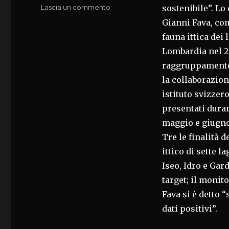
su
Lascia un commento
sostenibile”. Lo
FAUNA
Gianni Fava, co
ITTICA,FAVA:
fauna ittica dei
ACQUA
LAGHI
Lombardia nel 20
IN
raggruppamento 
BUONA
la collaborazio
SALUTE
istituto svizzero
presentati dura
maggio e giugno
Tre le finalità 
ittico di sette 
Iseo, Idro e Gar
target; il monit
Fava si è detto 
dati positivi”.