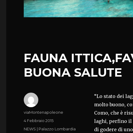
FAUNA ITTICA,FA
BUONA SALUTE
“Lo stato dei la
molto buono, co
Autore
viaMontenapoleone
Como, che è risul
Pubblicato
4 Febbraio 2015
laghi, perfino 
il
Categorie
NEWS | Palazzo Lombardia
di godere di uno