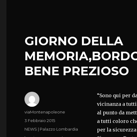
DOMANI
MARONI
A
XX
EDIZIONE
‘MILANO
GIORNO DELLA
UNICA’
MEMORIA,BORDO
BENE PREZIOSO
“Sono qui per d
vicinanza a tutt
Autore
viaMontenapoleone
al punto da mett
Pubblicato
3 Febbraio 2015
a tutti coloro c
il
Categorie
NEWS | Palazzo Lombardia
per la sicurezza 