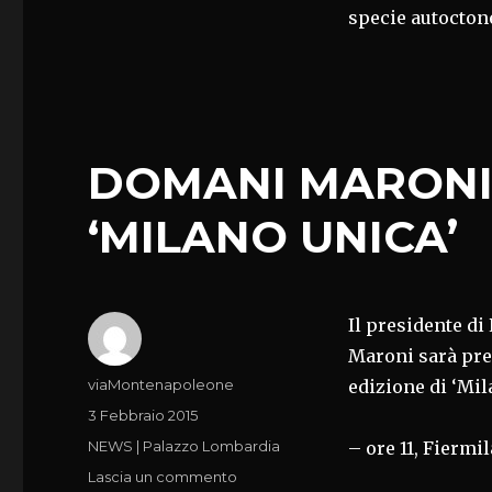
specie autoctone
DOMANI MARONI 
‘MILANO UNICA’
Il presidente d
Maroni sarà pre
Autore
viaMontenapoleone
edizione di ‘Mil
Pubblicato
3 Febbraio 2015
il
Categorie
NEWS | Palazzo Lombardia
– ore 11, Fiermi
su
Lascia un commento