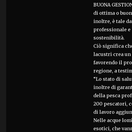
BUONA GESTIONE
di ottima o buon
inoltre, è tale 
professionale e 
sostenibilità.
Ciò significa che
lacustri crea un
favorendo il pr
regione, a testi
“Lo stato di sal
inoltre di garant
della pesca prof
200 pescatori, c
di lavoro aggiun
Nelle acque lom
esotici, che van