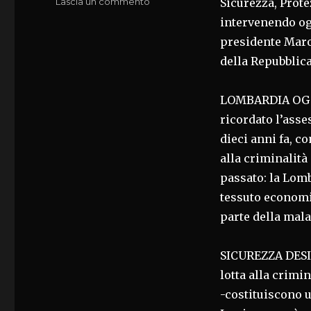
su
Lascia un commento
Sicurezza, Prot
GIORNO
intervenendo og
DELLA
presidente Maron
MEMORIA,BORDONALI:SICUREZZA
BENE
della Repubblic
PREZIOSO
LOMBARDIA OGG
ricordato l’asse
dieci anni fa, co
alla criminalità
passato: la Lomb
tessuto economi
parte della mala
SICUREZZA DESID
lotta alla crimi
-costituiscono u