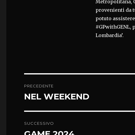
Metropolitana, 
provenienti da 
potuto assistere
#GPwithGENL, p
Lombardia’.
Navigazione
PRECEDENTE
articoli
NEL WEEKEND
Articolo
precedente:
SUCCESSIVO
GAME 2024
Articolo