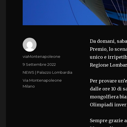
Da domani, sabat
Premio, lo scen
Autore
viaMontenapoleone
unico e irripeti
Pubblicato
9 Settembre 2022
Regione Lombard
il
Categorie
NEWS | Palazzo Lombardia
Tag
Via Montenapoleone
Per provare un’e
Milano
dalle ore 10 di 
mongolfiera bia
Olimpiadi inver
Sempre grazie al