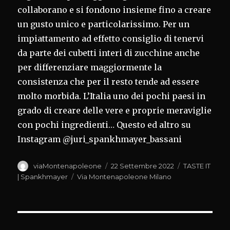
collaborano e si fondono insieme fino a creare
un gusto unico e particolarissimo. Per un
impiattamento ad effetto consiglio di tenervi
da parte dei cubetti interi di zucchine anche
per differenziare maggiormente la
consistenza che per il resto tende ad essere
molto morbida. L’Italia uno dei pochi paesi in
grado di creare delle vere e proprie meraviglie
con pochi ingredienti… Questo ed altro su
Instagram @juri_spankhmayer_bassani
Autore
Pubblicato
Categorie
viaMontenapoleone
22 Settembre 2022
TASTE IT
il
Tag
| Spankhmayer
Via Montenapoleone Milano
Navigazione