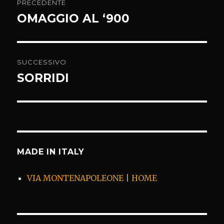
PRECEDENTE
articoli
OMAGGIO AL ‘900
Articolo
precedente:
SUCCESSIVO
SORRIDI
Articolo
successivo:
MADE IN ITALY
VIA MONTENAPOLEONE | HOME