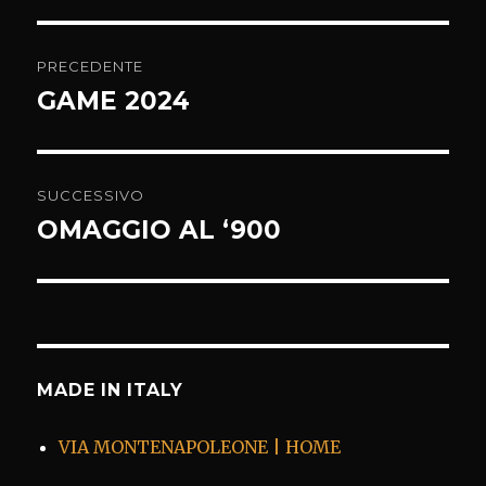
Navigazione
PRECEDENTE
articoli
GAME 2024
Articolo
precedente:
SUCCESSIVO
OMAGGIO AL ‘900
Articolo
successivo:
MADE IN ITALY
VIA MONTENAPOLEONE | HOME