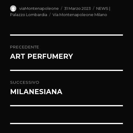
Autore
Pubblicato
Categorie
viaMontenapoleone
31 Marzo 2023
NEWS |
il
Tag
Palazzo Lombardia
Via Montenapoleone Milano
Navigazione
PRECEDENTE
articoli
ART PERFUMERY
Articolo
precedente:
SUCCESSIVO
MILANESIANA
Articolo
successivo: