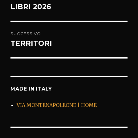
articoli
LIBRI 2026
Articolo
precedente:
SUCCESSIVO
TERRITORI
Articolo
successivo:
MADE IN ITALY
VIA MONTENAPOLEONE | HOME