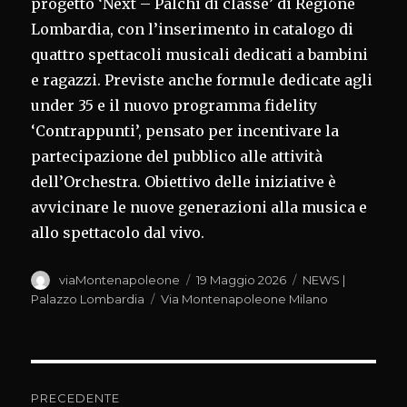
progetto ‘Next – Palchi di classe’ di Regione
Lombardia, con l’inserimento in catalogo di
quattro spettacoli musicali dedicati a bambini
e ragazzi. Previste anche formule dedicate agli
under 35 e il nuovo programma fidelity
‘Contrappunti’, pensato per incentivare la
partecipazione del pubblico alle attività
dell’Orchestra. Obiettivo delle iniziative è
avvicinare le nuove generazioni alla musica e
allo spettacolo dal vivo.
Autore
Pubblicato
Categorie
viaMontenapoleone
19 Maggio 2026
NEWS |
il
Tag
Palazzo Lombardia
Via Montenapoleone Milano
Navigazione
PRECEDENTE