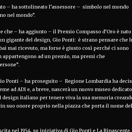
to – ha sottolineato l’assessore – simbolo nel mondo
ano nel mondo”.
re che – ha aggiunto – il Premio Compasso d’Oro è nato
un gigante del design, Gio Ponti: è strano pensare che l
bbai mai ricevuto, ma forse è giusto così perché ci sono
n appartengono ad un premio, ma premi che
ersone”.
Gio Ponti – ha proseguito – Regione Lombardia ha deci
ieme ad ADI e, a breve, nascerà un nuovo museo dedicato
al design italiano per tenere viva la sua memoria creand
in suo onore proprio nella piazza che porta il nome de
cita nel 1954, su iniziativa di Gio Ponti e La Rinascente,