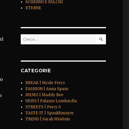
SCHERMI E PALCHI
ETERNE
CERCA
Cerca:
ui
CATEGORIE
so
BREAK | Nicole Ferro
FASHION | Anna Spam
o
MEMO | Maddy Bee
NEWS | Palazzo Lombardia
l
STREETS | Perry S
TASTE IT | Spankhmayer
TREND | Sarah Wisdom