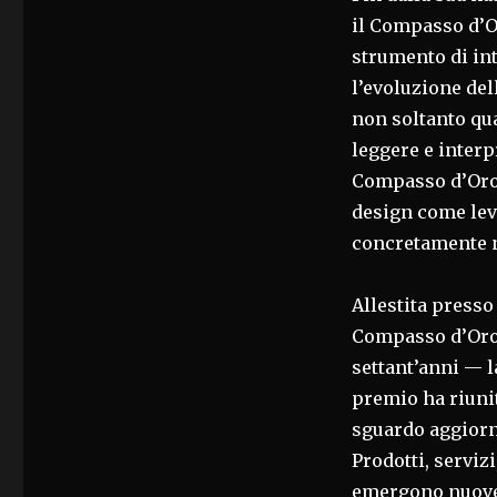
il Compasso d’O
strumento di in
l’evoluzione del
non soltanto qua
leggere e interp
Compasso d’Oro 
design come leva
concretamente ne
Allestita presso
Compasso d’Oro 
settant’anni — l
premio ha riunit
sguardo aggiorna
Prodotti, serviz
emergono nuove 