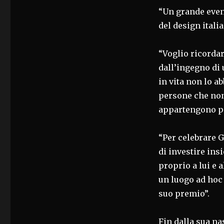
“Un grande even
del design itali
“Voglio ricorda
dall’ingegno di 
in vita non lo a
persone che no
appartengono p
“Per celebrare 
di investire ins
proprio a lui e 
un luogo ad hoc 
suo premio”.
Fin dalla sua nas