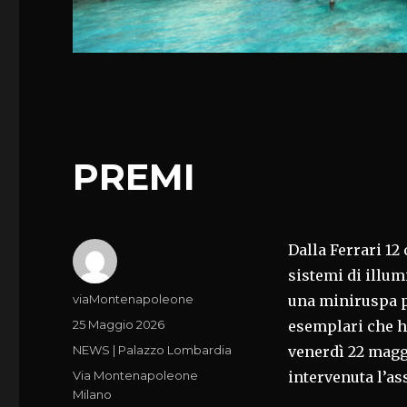
PREMI
Dalla Ferrari 12
sistemi di illum
Autore
viaMontenapoleone
una miniruspa pr
Pubblicato
25 Maggio 2026
esemplari che h
il
Categorie
NEWS | Palazzo Lombardia
venerdì 22 maggi
Tag
Via Montenapoleone
intervenuta l’as
Milano