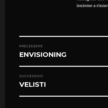
insieme a rinnov
Navigazione
PRECEDENTE
articoli
ENVISIONING
Articolo
precedente:
SUCCESSIVO
VELISTI
Articolo
successivo: