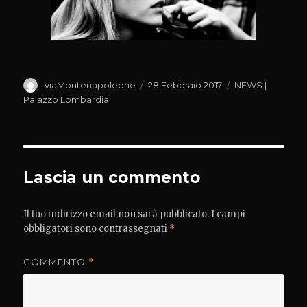
Autore
Pubblicato
Categorie
viaMontenapoleone
28 Febbraio 2017
NEWS |
il
Palazzo Lombardia
Lascia un commento
Il tuo indirizzo email non sarà pubblicato.
I campi
obbligatori sono contrassegnati
*
COMMENTO
*