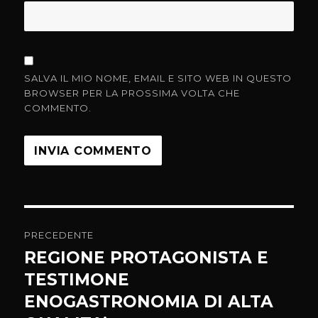
SALVA IL MIO NOME, EMAIL E SITO WEB IN QUESTO
BROWSER PER LA PROSSIMA VOLTA CHE
COMMENTO.
Navigazione
PRECEDENTE
articoli
REGIONE PROTAGONISTA E
Articolo
precedente:
TESTIMONE
ENOGASTRONOMIA DI ALTA