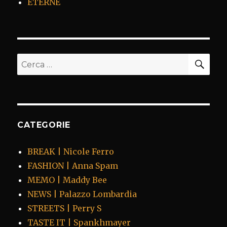
ETERNE
CER
Cerca:
CATEGORIE
BREAK | Nicole Ferro
FASHION | Anna Spam
MEMO | Maddy Bee
NEWS | Palazzo Lombardia
STREETS | Perry S
TASTE IT | Spankhmayer