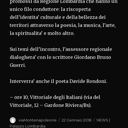
promossi da Regione Lombardia che hanno un
unico filo conduttore: la riscoperta
dell’identita’ culturale e della bellezza dei
territori attraverso la poesia, la musica, l’arte,
la spiritualita’ e molto altro.
Sui temi dell’incontro, l’assessore regionale
dialoghera’ con lo scrittore Giordano Bruno
Guerri.
Interverra’ anche il poeta Davide Rondoni.
– ore 10, Vittoriale degli Italiani (via del
Vittoriale, 12 – Gardone Riviera/Bs).
Autore
Pubblicato
Categorie
viaMontenapoleone
22 Gennaio 2018
NEWS |
il
Palazzo Lombardia