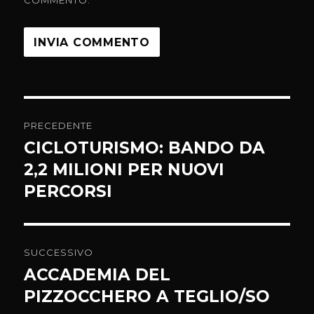
COMMENTO.
Navigazione
PRECEDENTE
articoli
CICLOTURISMO: BANDO DA
Articolo
precedente:
2,2 MILIONI PER NUOVI
PERCORSI
SUCCESSIVO
ACCADEMIA DEL
Articolo
successivo:
PIZZOCCHERO A TEGLIO/SO