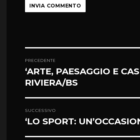
Navigazione
PRECEDENTE
articoli
‘ARTE, PAESAGGIO E CA
Articolo
precedente:
RIVIERA/BS
SUCCESSIVO
‘LO SPORT: UN’OCCASIO
Articolo
successivo: