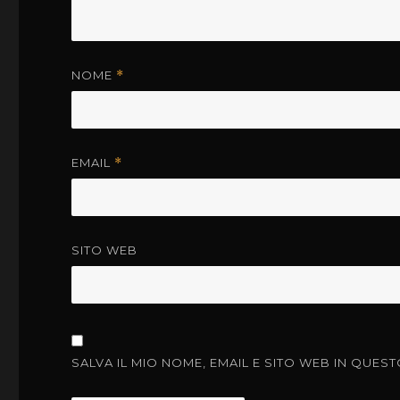
NOME
*
EMAIL
*
SITO WEB
SALVA IL MIO NOME, EMAIL E SITO WEB IN QU