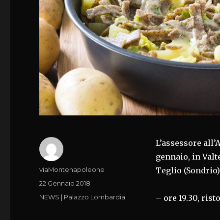
L’assessore all’
gennaio, in Valt
Autore
viaMontenapoleone
Teglio (Sondrio)
Pubblicato
22 Gennaio 2018
il
Categorie
NEWS | Palazzo Lombardia
– ore 19.30, rist