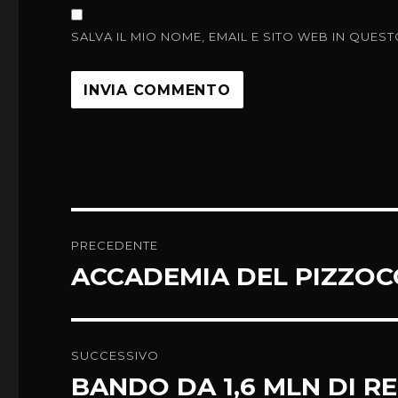
SALVA IL MIO NOME, EMAIL E SITO WEB IN QU
Navigazione
PRECEDENTE
articoli
ACCADEMIA DEL PIZZOC
Articolo
precedente:
SUCCESSIVO
BANDO DA 1,6 MLN DI R
Articolo