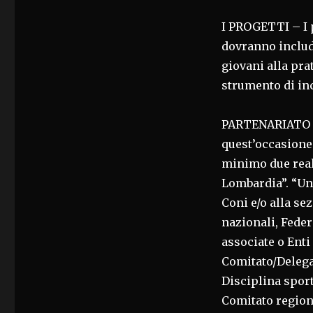
I PROGETTI – I 
dovranno includ
giovani alla pra
strumento di inc
PARTENARIATO – 
quest’occasione 
minimo due realt
Lombardia”. “Una
Coni e/o alla sez
nazionali, Fede
associate o Ent
Comitato/Delega
Disciplina sport
Comitato regiona