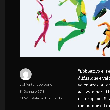
“L’obiettivo e’ 
diffusione e val
Autore
viaMontenapoleone
veicolare conte
Pubblicato
31 Gennaio 2018
ad avvicinare i 
il
Categorie
NEWS | Palazzo Lombardia
del drop out. Si
inclusione ed i